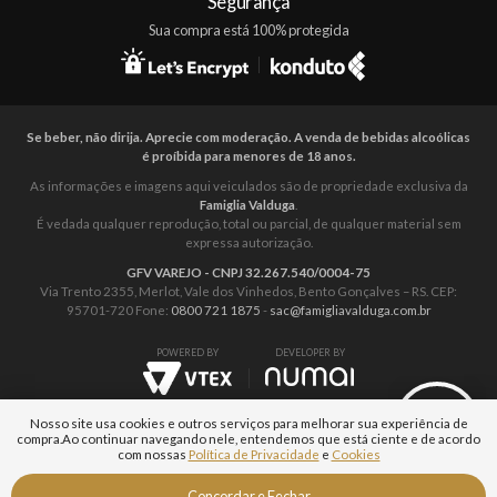
Segurança
Sua compra está 100% protegida
Se beber, não dirija. Aprecie com moderação. A venda de bebidas alcoólicas
é proíbida para menores de 18 anos.
As informações e imagens aqui veiculados são de propriedade exclusiva da
Famiglia Valduga
.
É vedada qualquer reprodução, total ou parcial, de qualquer material sem
expressa autorização.
GFV VAREJO - CNPJ 32.267.540/0004-75
Via Trento 2355, Merlot, Vale dos Vinhedos, Bento Gonçalves – RS. CEP:
95701-720 Fone:
0800 721 1875
-
sac@famigliavalduga.com.br
POWERED BY
DEVELOPER BY
Nosso site usa cookies e outros serviços para melhorar sua experiência de
compra.
Ao continuar navegando nele, entendemos que está ciente e de acordo
com nossas
Política de Privacidade
e
Cookies
Aguarde...
Fale com um
Concordar e Fechar