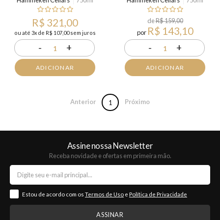
Hammeken Cellars
750ml
Hammeken Cellars
750ml
R$ 321,00
de
R$ 159,00
R$ 143,10
por
ou até 3x de R$ 107,00 sem juros
-
+
-
+
1
1
ADICIONAR
ADICIONAR
Anterior
Próximo
1
Assine nossa Newsletter
Receba novidade e ofertas em primeira mão.
Estou de acordo com os
Termos de Uso
e
Política de Privacidade