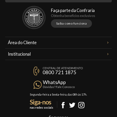
Faça parte da Confraria
Obtenha benefícios exclusivos
Saiba como funciona
Área do Cliente
Meus Pedidos
Institucional
Minha Conta
A Famiglia Valduga
Assinaturas
CENTRAL DE ATENDIMENTO
Política de Privacidade
0800 721 1875
Planos Famiglia
Política de Frete
Confraria
WhatsApp
Trocas e Devoluções
Dúvidas? Fale Conosco
Formas de Pagamento
Segunda-feira a Sexta-feira, das 08h às 17h.
Siga-nos
Fale Conosco
nas redes sociais
Mapa do Site