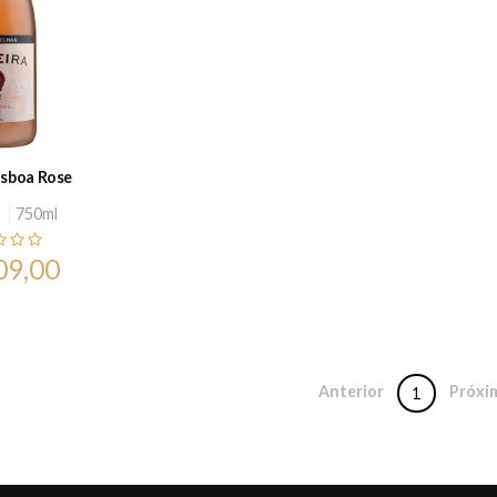
isboa Rose
750ml
09,00
Anterior
Próxi
1