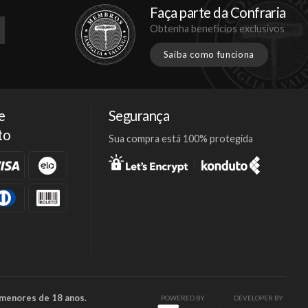
Faça parte da Confraria
Obtenha benefícios exclusivos
Saiba como funciona
e
Segurança
to
Sua compra está 100% protegida
Facebook
Twitter
Instagram
 menores de 18 anos.
POWERED BY
DEVELOPER BY