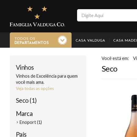
TODOS OS
CASA VALDUGA
CASA MADE
DEPARTAMENTOS
V
Vinhos
Seco
Vinhos de Excelência para quem
você mais ama.
Veja todas as opções
Seco (1)
Marca
Enoport (1)
País