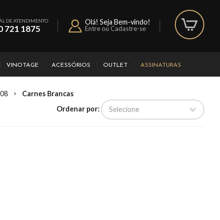
AL DE ATENDIMENTO
Olá! Seja Bem-vindo!
0 721 1875
Entre ou Cadastre-se
VINOTAGE
ACESSÓRIOS
OUTLET
ASSINATURAS
08
Carnes Brancas
Ordenar por: