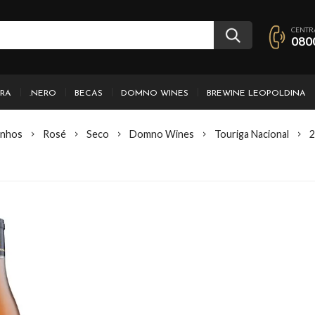
CENTR
080
IRA
.NERO
BECAS
DOMNO WINES
BREWINE LEOPOLDINA
inhos
Rosé
Seco
Domno Wines
Touriga Nacional
2