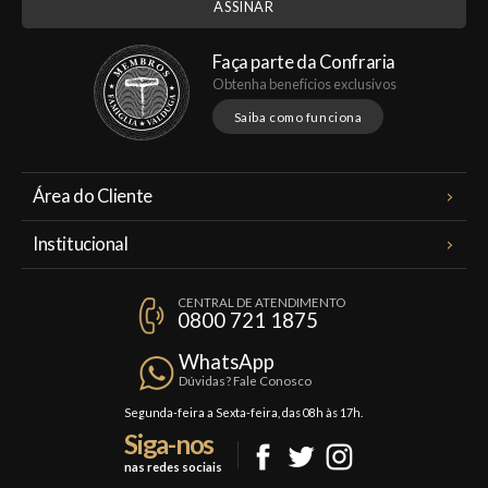
Faça parte da Confraria
Obtenha benefícios exclusivos
Saiba como funciona
Área do Cliente
Meus Pedidos
Institucional
Minha Conta
A Famiglia Valduga
Assinaturas
CENTRAL DE ATENDIMENTO
Política de Privacidade
0800 721 1875
Planos Famiglia
Política de Frete
Confraria
WhatsApp
Trocas e Devoluções
Dúvidas? Fale Conosco
Formas de Pagamento
Segunda-feira a Sexta-feira, das 08h às 17h.
Siga-nos
Fale Conosco
nas redes sociais
Mapa do Site