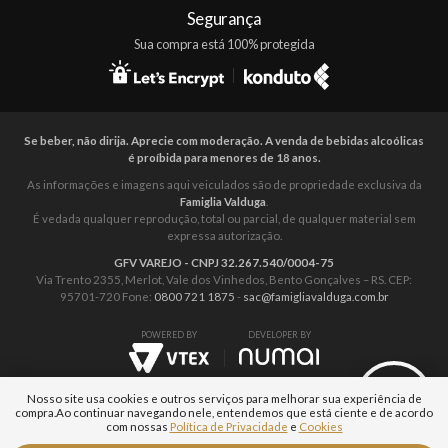
Segurança
Sua compra está 100% protegida
Se beber, não dirija. Aprecie com moderação. A venda de bebidas alcoólicas
é proíbida para menores de 18 anos.
As informações e imagens aqui veiculados são de propriedade exclusiva da
Famiglia Valduga
.
É vedada qualquer reprodução, total ou parcial, de qualquer material sem
expressa autorização.
GFV VAREJO - CNPJ 32.267.540/0004-75
Via Trento 2355, Merlot, Vale dos Vinhedos, Bento Gonçalves – RS. CEP:
95701-720 Fone:
0800 721 1875
-
sac@famigliavalduga.com.br
POWERED BY
DEVELOPER BY
Nosso site usa cookies e outros serviços para melhorar sua experiência de
compra.
Ao continuar navegando nele, entendemos que está ciente e de acordo
com nossas
Política de Privacidade
e
Cookies