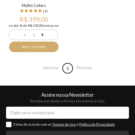
Mythic Cellars
(1)
R$ 399,00
ou até 3x de R$ 133,00 sem juros
-
+
1
ADICIONAR
Anterior
Próximo
1
Assine nossa Newsletter
Receba novidade e ofertas em primeira mão.
Estou de acordo com os
Termos de Uso
e
Política de Privacidade