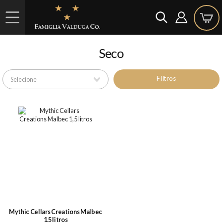
Seco
Filtros
Mythic Cellars Creations Malbec
1,5 litros