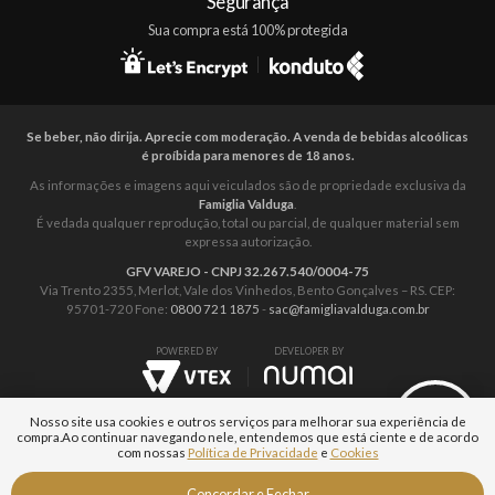
Segurança
Sua compra está 100% protegida
Se beber, não dirija. Aprecie com moderação. A venda de bebidas alcoólicas
é proíbida para menores de 18 anos.
As informações e imagens aqui veiculados são de propriedade exclusiva da
Famiglia Valduga
.
É vedada qualquer reprodução, total ou parcial, de qualquer material sem
expressa autorização.
GFV VAREJO - CNPJ 32.267.540/0004-75
Via Trento 2355, Merlot, Vale dos Vinhedos, Bento Gonçalves – RS. CEP:
95701-720 Fone:
0800 721 1875
-
sac@famigliavalduga.com.br
POWERED BY
DEVELOPER BY
Nosso site usa cookies e outros serviços para melhorar sua experiência de
compra.
Ao continuar navegando nele, entendemos que está ciente e de acordo
com nossas
Política de Privacidade
e
Cookies
Fale com um
Concordar e Fechar