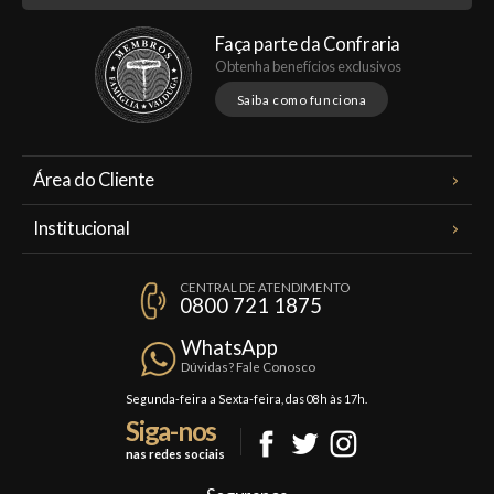
Faça parte da Confraria
Obtenha benefícios exclusivos
Saiba como funciona
Área do Cliente
Meus Pedidos
Institucional
Minha Conta
A Famiglia Valduga
Assinaturas
CENTRAL DE ATENDIMENTO
Política de Privacidade
0800 721 1875
Planos Famiglia
Política de Frete
Confraria
WhatsApp
Trocas e Devoluções
Dúvidas? Fale Conosco
Formas de Pagamento
Segunda-feira a Sexta-feira, das 08h às 17h.
Siga-nos
Fale Conosco
nas redes sociais
Mapa do Site