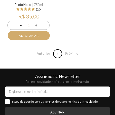
Ponto Nero
750ml
(20)
R$ 35,00
-
+
1
ADICIONAR
Anterior
Próximo
1
Assine nossa Newsletter
Receba novidade e ofertas em primeira mão.
Estou de acordo com os
Termos de Uso
e
Política de Privacidade