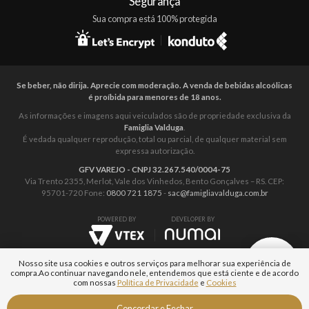
Segurança
Sua compra está 100% protegida
Se beber, não dirija. Aprecie com moderação. A venda de bebidas alcoólicas
é proíbida para menores de 18 anos.
As informações e imagens aqui veiculados são de propriedade exclusiva da
Famiglia Valduga
.
É vedada qualquer reprodução, total ou parcial, de qualquer material sem
expressa autorização.
GFV VAREJO - CNPJ 32.267.540/0004-75
Via Trento 2355, Merlot, Vale dos Vinhedos, Bento Gonçalves – RS. CEP:
95701-720 Fone:
0800 721 1875
-
sac@famigliavalduga.com.br
POWERED BY
DEVELOPER BY
Nosso site usa cookies e outros serviços para melhorar sua experiência de
compra.
Ao continuar navegando nele, entendemos que está ciente e de acordo
com nossas
Política de Privacidade
e
Cookies
Fale com um
Concordar e Fechar