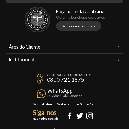
Faça parte da Confraria
Obtenha benefícios exclusivos
Saiba como funciona
Área do Cliente
Meus Pedidos
Institucional
Minha Conta
A Famiglia Valduga
Assinaturas
CENTRAL DE ATENDIMENTO
Política de Privacidade
0800 721 1875
Planos Famiglia
Política de Frete
Confraria
WhatsApp
Trocas e Devoluções
Dúvidas? Fale Conosco
Formas de Pagamento
Segunda-feira a Sexta-feira, das 08h às 17h.
Siga-nos
Fale Conosco
nas redes sociais
Mapa do Site