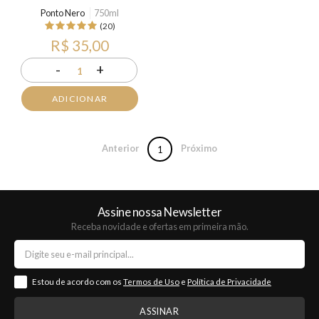
Ponto Nero
750ml
(20)
R$ 35,00
-
+
1
ADICIONAR
Anterior
Próximo
1
Assine nossa Newsletter
Receba novidade e ofertas em primeira mão.
Estou de acordo com os
Termos de Uso
e
Política de Privacidade