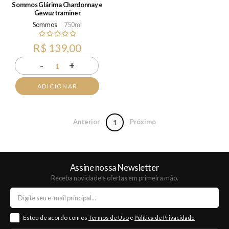
Sommos Glárima Chardonnay e
Gewuztraminer
Sommos
750ml
R$ 139,00
-
+
1
ADICIONAR
Anterior
Próximo
1
Assine nossa Newsletter
Receba novidade e ofertas em primeira mão.
Estou de acordo com os
Termos de Uso
e
Política de Privacidade