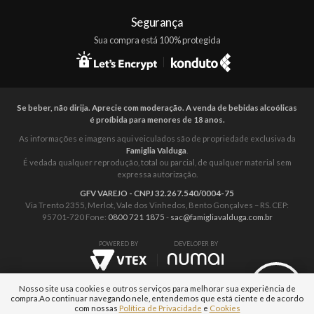
Segurança
Sua compra está 100% protegida
Se beber, não dirija. Aprecie com moderação. A venda de bebidas alcoólicas
é proíbida para menores de 18 anos.
As informações e imagens aqui veiculados são de propriedade exclusiva da
Famiglia Valduga
.
É vedada qualquer reprodução, total ou parcial, de qualquer material sem
expressa autorização.
GFV VAREJO - CNPJ 32.267.540/0004-75
Via Trento 2355, Merlot, Vale dos Vinhedos, Bento Gonçalves – RS. CEP:
95701-720 Fone:
0800 721 1875
-
sac@famigliavalduga.com.br
POWERED BY
DEVELOPER BY
Nosso site usa cookies e outros serviços para melhorar sua experiência de
compra.
Ao continuar navegando nele, entendemos que está ciente e de acordo
com nossas
Política de Privacidade
e
Cookies