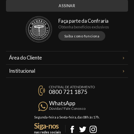
Faça parte da Confraria
Obtenha benefícios exclusivos
Saiba como funciona
Área do Cliente
Meus Pedidos
Institucional
Minha Conta
A Famiglia Valduga
Assinaturas
CENTRAL DE ATENDIMENTO
Política de Privacidade
0800 721 1875
Planos Famiglia
Política de Frete
Confraria
WhatsApp
Trocas e Devoluções
Dúvidas? Fale Conosco
Formas de Pagamento
Segunda-feira a Sexta-feira, das 08h às 17h.
Siga-nos
Fale Conosco
nas redes sociais
Mapa do Site