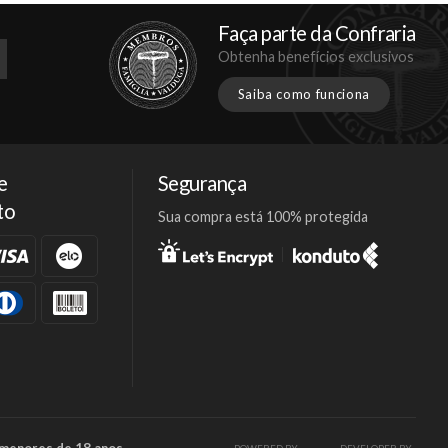
Faça parte da Confraria
Obtenha benefícios exclusivos
Saiba como funciona
e
Segurança
to
Sua compra está 100% protegida
Facebook
Twitter
Instagram
 menores de 18 anos.
POWERED BY
DEVELOPER BY