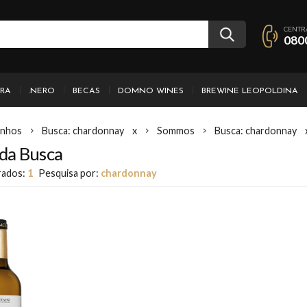
CENTR
080
IRA
.NERO
BECAS
DOMNO WINES
BREWINE LEOPOLDINA
inhos
Busca: chardonnay
x
Sommos
Busca: chardonnay
da Busca
rados:
1
Pesquisa por:
chardonnay