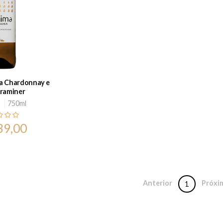
a Chardonnay e
raminer
s
750ml
39,00
Anterior
Próxi
1