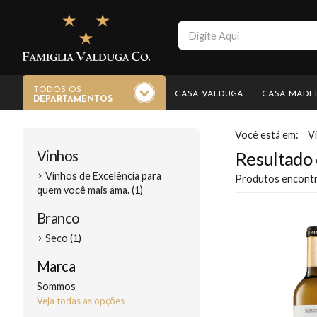
TODOS OS
CASA VALDUGA
CASA MADE
DEPARTAMENTOS
V
Vinhos
Resultado 
Vinhos de Excelência para
Produtos encont
quem você mais ama. (1)
Branco
Seco (1)
Marca
Sommos
Veja todas as opções