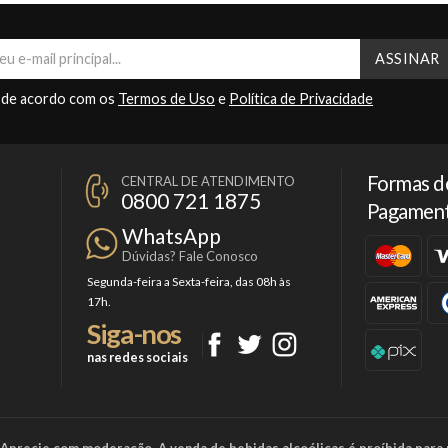
 de acordo com os
Termos de Uso
e
Política de Privacidade
Formas d
CENTRAL DE ATENDIMENTO
0800 721 1875
Pagamen
WhatsApp
Dúvidas? Fale Conosco
Segunda-feira a Sexta-feira, das 08h às
17h.
Siga-nos
nas redes sociais
a. Aprecie com moderação. A venda de bebidas alcoólicas é proíbida para