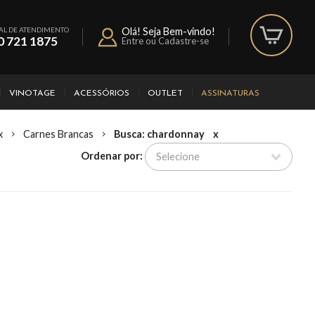
AL DE ATENDIMENTO
Olá! Seja Bem-vindo!
0 721 1875
Entre ou Cadastre-se
VINOTAGE
ACESSÓRIOS
OUTLET
ASSINATURAS
x
Carnes Brancas
Busca: chardonnay
x
Ordenar por: