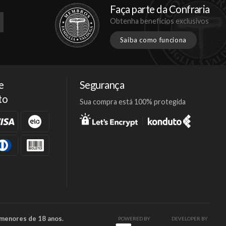
Faça parte da Confraria
Obtenha benefícios exclusivos
Saiba como funciona
e
Segurança
to
Sua compra está 100% protegida
Facebook
Twitter
Instagram
 menores de 18 anos.
POWERED BY
DEVELOPER BY