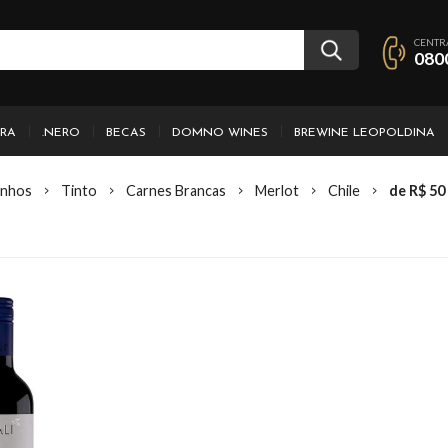
CENTR
080
IRA
.NERO
BECAS
DOMNO WINES
BREWINE LEOPOLDINA
inhos
Tinto
Carnes Brancas
Merlot
Chile
de R$ 50