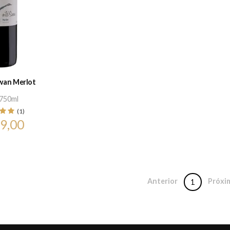
Swan Merlot
750ml
(1)
9,00
Anterior
Próxi
1