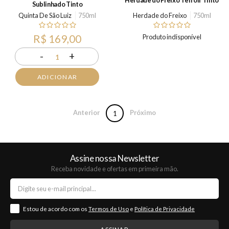
Sublinhado Tinto
Quinta De São Luiz
750ml
Herdade do Freixo
750ml
R$ 169,00
Produto indisponível
-
+
1
ADICIONAR
Anterior
Próximo
1
Assine nossa Newsletter
Receba novidade e ofertas em primeira mão.
Estou de acordo com os
Termos de Uso
e
Política de Privacidade