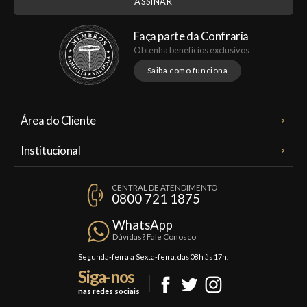
Faça parte da Confraria
Obtenha benefícios exclusivos
Saiba como funciona
Área do Cliente
Meus Pedidos
Institucional
Minha Conta
A Famiglia Valduga
Assinaturas
CENTRAL DE ATENDIMENTO
Política de Privacidade
0800 721 1875
Planos Famiglia
Política de Frete
Confraria
WhatsApp
Trocas e Devoluções
Dúvidas? Fale Conosco
Formas de Pagamento
Segunda-feira a Sexta-feira, das 08h às 17h.
Siga-nos
Fale Conosco
nas redes sociais
Mapa do Site