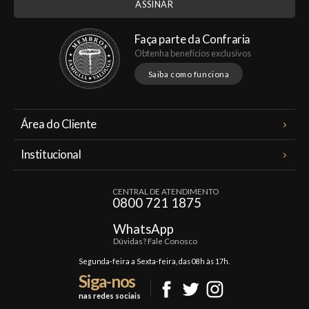
Faça parte da Confraria
Obtenha benefícios exclusivos
Saiba como funciona
Área do Cliente
Meus Pedidos
Institucional
Minha Conta
A Famiglia Valduga
Assinaturas
CENTRAL DE ATENDIMENTO
Política de Privacidade
0800 721 1875
Planos Famiglia
Política de Frete
Confraria
WhatsApp
Trocas e Devoluções
Dúvidas? Fale Conosco
Formas de Pagamento
Segunda-feira a Sexta-feira, das 08h às 17h.
Siga-nos
Fale Conosco
nas redes sociais
Mapa do Site