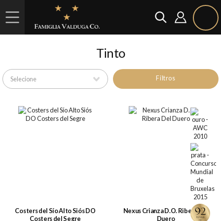
Tinto
Filtros
Costers del Sío Alto Siós DO
Nexus Crianza D.O. Ribera Del
Costers del Segre
Duero