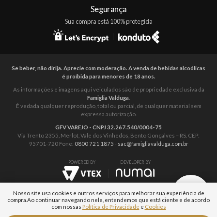
Segurança
Sua compra está 100% protegida
Se beber, não dirija. Aprecie com moderação. A venda de bebidas alcoólicas
é proíbida para menores de 18 anos.
As informações e imagens aqui veiculados são de propriedade exclusiva da
Famiglia Valduga
.
É vedada qualquer reprodução, total ou parcial, de qualquer material sem
expressa autorização.
GFV VAREJO - CNPJ 32.267.540/0004-75
Via Trento 2355, Merlot, Vale dos Vinhedos, Bento Gonçalves – RS. CEP:
95701-720 Fone:
0800 721 1875
-
sac@famigliavalduga.com.br
POWERED BY
DEVELOPER BY
Nosso site usa cookies e outros serviços para melhorar sua experiência de
compra.
Ao continuar navegando nele, entendemos que está ciente e de acordo
com nossas
Política de Privacidade
e
Cookies