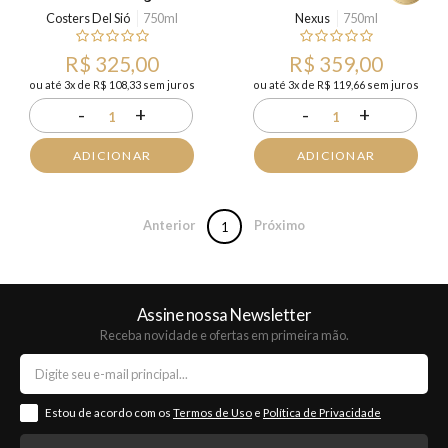
Costers Del Sió
750ml
Nexus
750ml
R$ 325,00
R$ 359,00
ou até 3x de R$ 108,33 sem juros
ou até 3x de R$ 119,66 sem juros
-
+
-
+
1
1
ADICIONAR
ADICIONAR
Anterior
Próximo
1
Assine nossa Newsletter
Receba novidade e ofertas em primeira mão.
Estou de acordo com os
Termos de Uso
e
Política de Privacidade