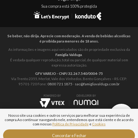
Sua compra está 100% protegida
Se beber, não dirija. Aprecie com moderação. A venda de bebidas alcoólicas
é proíbida para menores de 18 anos.
As informações e imagens aqui veiculados são de propriedade exclusiva da
Famiglia Valduga
.
É vedada qualquer reprodução, total ou parcial, de qualquer material sem
expressa autorização.
GFV VAREJO - CNPJ 32.267.540/0004-75
Via Trento 2355, Merlot, Vale dos Vinhedos, Bento Gonçalves – RS. CEP:
95701-720 Fone:
0800 721 1875
-
sac@famigliavalduga.com.br
POWERED BY
DEVELOPER BY
Nosso site usa cookies e outros serviços para melhorar sua experiência de
compra.
Ao continuar navegando nele, entendemos que está ciente e de acordo
com nossas
Política de Privacidade
e
Cookies
Fale com um
Concordar e Fechar