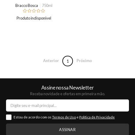
Bracco Bosca
750ml
Produto indisponível
Anterior
Próximo
1
Assine nossa Newsletter
Receba novidade e ofertas em primeira mão.
Estou de acordo com os
Termos de Uso
e
Política de Privacidade