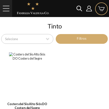
Tinto
Filtros
Costers del Sío Alto Siós DO
Costers del Segre