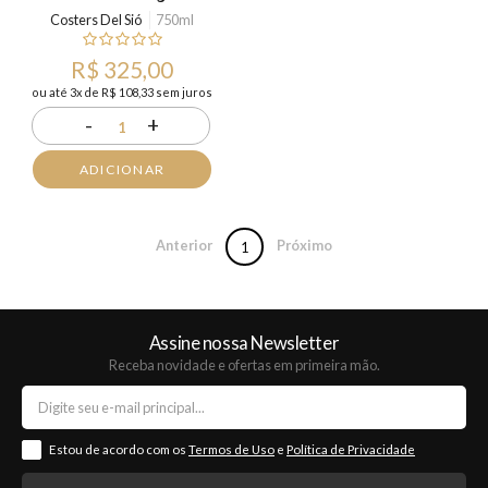
Costers Del Sió
750ml
R$ 325,00
ou até 3x de R$ 108,33 sem juros
-
+
1
ADICIONAR
Anterior
Próximo
1
Assine nossa Newsletter
Receba novidade e ofertas em primeira mão.
Estou de acordo com os
Termos de Uso
e
Política de Privacidade