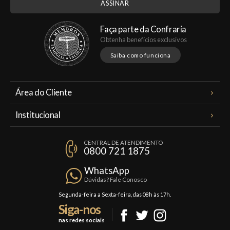
Faça parte da Confraria
Obtenha benefícios exclusivos
Saiba como funciona
Área do Cliente
Meus Pedidos
Institucional
Minha Conta
A Famiglia Valduga
Assinaturas
CENTRAL DE ATENDIMENTO
Política de Privacidade
0800 721 1875
Planos Famiglia
Política de Frete
Confraria
WhatsApp
Trocas e Devoluções
Dúvidas? Fale Conosco
Formas de Pagamento
Segunda-feira a Sexta-feira, das 08h às 17h.
Siga-nos
Fale Conosco
nas redes sociais
Mapa do Site