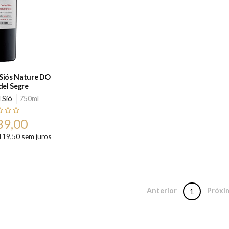
 Siós Nature DO
del Segre
 Sió
750ml
39,00
119,50 sem juros
Anterior
Próxi
1