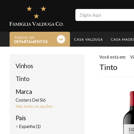
TODOS OS
CASA VALDUGA
CASA MADE
DEPARTAMENTOS
V
Vinhos
Tinto
Tinto
Marca
Costers Del Sió
Veja todas as opções
País
Espanha (1)