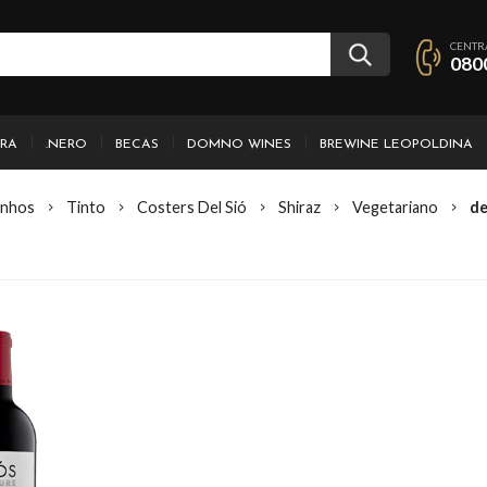
CENTR
080
IRA
.NERO
BECAS
DOMNO WINES
BREWINE LEOPOLDINA
inhos
Tinto
Costers Del Sió
Shiraz
Vegetariano
de