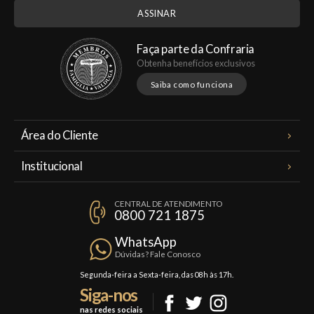
Faça parte da Confraria
Obtenha benefícios exclusivos
Saiba como funciona
Área do Cliente
Meus Pedidos
Institucional
Minha Conta
A Famiglia Valduga
Assinaturas
CENTRAL DE ATENDIMENTO
Política de Privacidade
0800 721 1875
Planos Famiglia
Política de Frete
Confraria
WhatsApp
Trocas e Devoluções
Dúvidas? Fale Conosco
Formas de Pagamento
Segunda-feira a Sexta-feira, das 08h às 17h.
Siga-nos
Fale Conosco
nas redes sociais
Mapa do Site