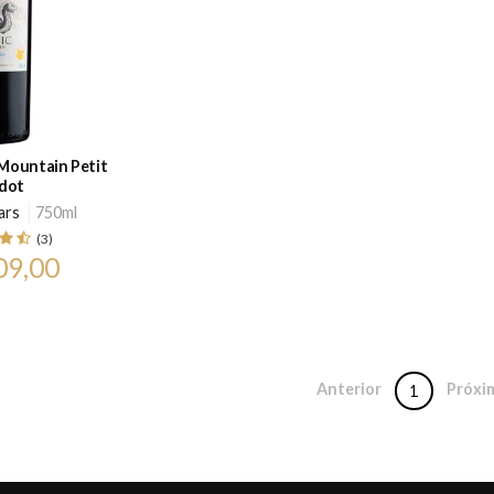
 Mountain Petit
dot
ars
750ml
(3)
09,00
Anterior
Próxi
1