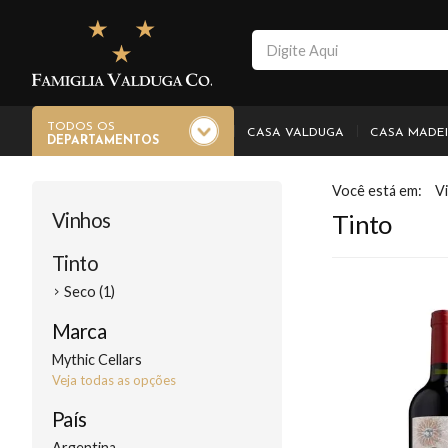
TODOS OS
CASA VALDUGA
CASA MADE
DEPARTAMENTOS
V
Vinhos
Tinto
Tinto
Seco (1)
Marca
Mythic Cellars
Veja todas as opções
País
Argentina