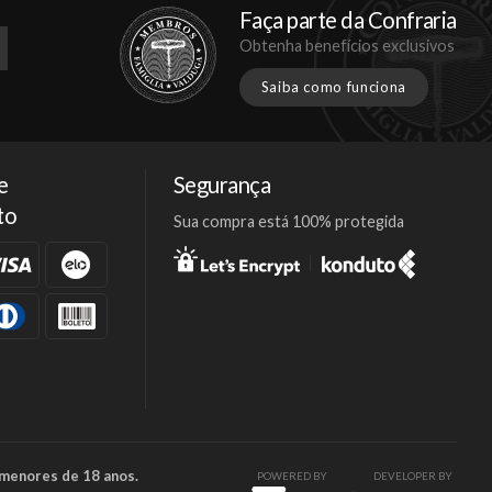
Faça parte da Confraria
Obtenha benefícios exclusivos
Saiba como funciona
e
Segurança
to
Sua compra está 100% protegida
Facebook
Twitter
Instagram
 menores de 18 anos.
POWERED BY
DEVELOPER BY