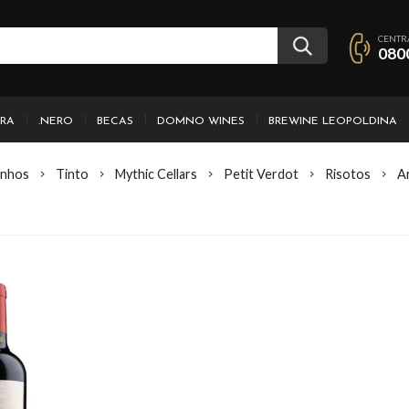
CENTR
080
IRA
.NERO
BECAS
DOMNO WINES
BREWINE LEOPOLDINA
inhos
Tinto
Mythic Cellars
Petit Verdot
Risotos
A