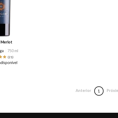
 Merlot
ga
750 ml
(21)
disponível
Anterior
Próxi
1