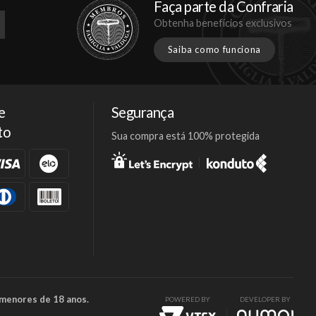
Faça parte da Confraria
Obtenha benefícios exclusivos
Saiba como funciona
e
Segurança
to
Sua compra está 100% protegida
Facebook
Twitter
Instagram
 menores de 18 anos.
POWERED BY
DEVELOPER BY