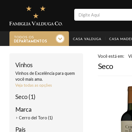
TODOS OS
CASA VALDUGA
CASA MADE
DEPARTAMENTOS
V
Vinhos
Seco
Vinhos de Excelência para quem
você mais ama.
Veja todas as opções
Seco (1)
Marca
Cerro del Toro (1)
País