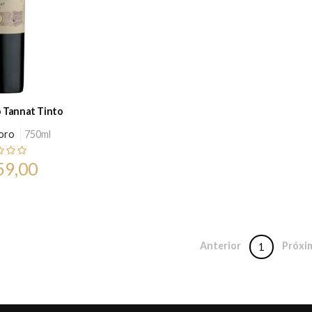
o Tannat Tinto
Toro
750ml
59,00
Anterior
Próxi
1