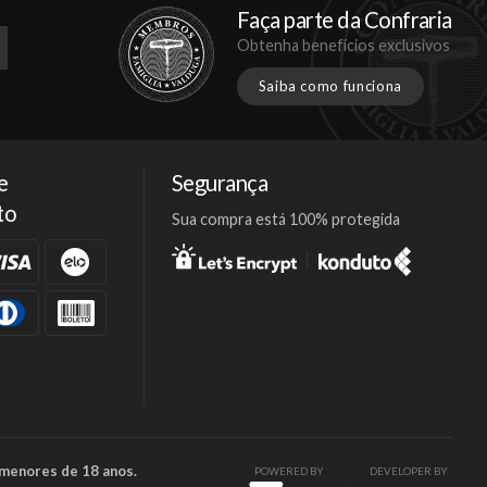
Faça parte da Confraria
Obtenha benefícios exclusivos
Saiba como funciona
e
Segurança
to
Sua compra está 100% protegida
Facebook
Twitter
Instagram
 menores de 18 anos.
POWERED BY
DEVELOPER BY