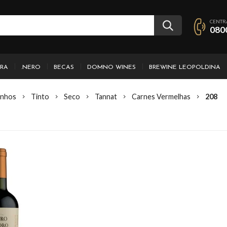
CENTR
080
IRA
.NERO
BECAS
DOMNO WINES
BREWINE LEOPOLDINA
inhos
Tinto
Seco
Tannat
Carnes Vermelhas
208