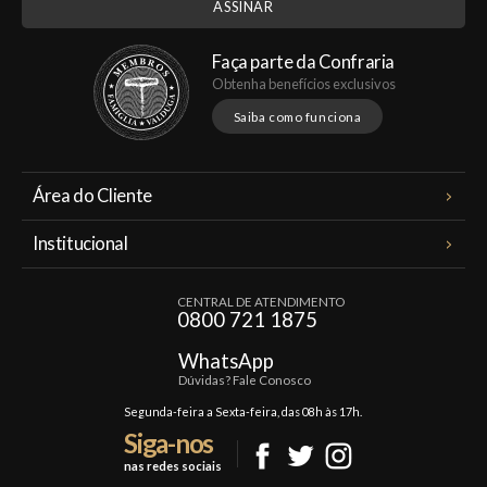
Faça parte da Confraria
Obtenha benefícios exclusivos
Saiba como funciona
Área do Cliente
Meus Pedidos
Institucional
Minha Conta
A Famiglia Valduga
Assinaturas
CENTRAL DE ATENDIMENTO
Política de Privacidade
0800 721 1875
Planos Famiglia
Política de Frete
Confraria
WhatsApp
Trocas e Devoluções
Dúvidas? Fale Conosco
Formas de Pagamento
Segunda-feira a Sexta-feira, das 08h às 17h.
Siga-nos
Fale Conosco
nas redes sociais
Mapa do Site