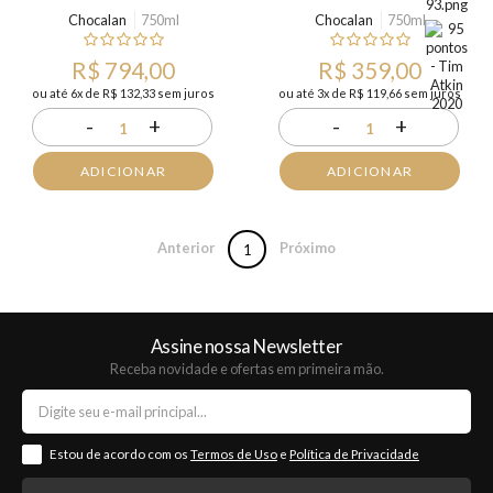
Chocalan
750ml
Chocalan
750ml
R$ 794,00
R$ 359,00
ou até 6x de R$ 132,33 sem juros
ou até 3x de R$ 119,66 sem juros
-
+
-
+
1
1
ADICIONAR
ADICIONAR
Anterior
Próximo
1
Assine nossa Newsletter
Receba novidade e ofertas em primeira mão.
Estou de acordo com os
Termos de Uso
e
Política de Privacidade