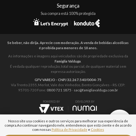
Segurança
Sua compra está 100% protegida
Se beber, não dirija. Aprecie com moderação. A venda de bebidas alcoólicas
é proíbida para menores de 18 anos.
As informações e imagens aqui veiculados são de propriedade exclusiva da
Famiglia Valduga
.
É vedada qualquer reprodução, total ou parcial, de qualquer material sem
expressa autorização.
GFV VAREJO - CNPJ 32.267.540/0004-75
Via Trento 2355, Merlot, Vale dos Vinhedos, Bento Gonçalves – RS. CEP:
95701-720 Fone:
0800 721 1875
-
sac@famigliavalduga.com.br
POWERED BY
DEVELOPER BY
Nosso site usa cookies e outros serviços para melhorar sua experiência de
compra.
Ao continuar navegando nele, entendemos que está ciente e de acordo
com nossas
Política de Privacidade
e
Cookies