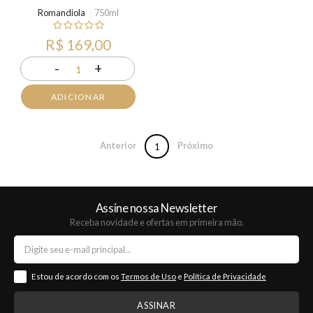
Romandiola
750ml
R$ 169,00
-
+
1
ADICIONAR
Anterior
Próximo
1
Assine nossa Newsletter
Receba novidade e ofertas em primeira mão.
Estou de acordo com os
Termos de Uso
e
Política de Privacidade