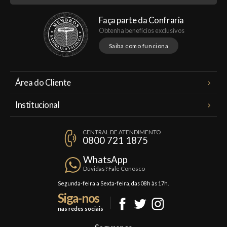
Faça parte da Confraria
Obtenha benefícios exclusivos
Saiba como funciona
Área do Cliente
Meus Pedidos
Institucional
Minha Conta
A Famiglia Valduga
Assinaturas
CENTRAL DE ATENDIMENTO
Política de Privacidade
0800 721 1875
Planos Famiglia
Política de Frete
Confraria
WhatsApp
Trocas e Devoluções
Dúvidas? Fale Conosco
Formas de Pagamento
Segunda-feira a Sexta-feira, das 08h às 17h.
Siga-nos
Fale Conosco
nas redes sociais
Mapa do Site