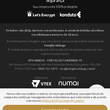
Segurança
Sua compra está 100% protegida
Se beber, não dirija. Aprecie com moderação. A venda de bebidas alcoólicas
é proíbida para menores de 18 anos.
As informações e imagens aqui veiculados são de propriedade exclusiva da
Famiglia Valduga
.
É vedada qualquer reprodução, total ou parcial, de qualquer material sem
expressa autorização.
GFV VAREJO - CNPJ 32.267.540/0004-75
Via Trento 2355, Merlot, Vale dos Vinhedos, Bento Gonçalves – RS. CEP:
95701-720 Fone:
0800 721 1875
-
sac@famigliavalduga.com.br
POWERED BY
DEVELOPER BY
Nosso site usa cookies e outros serviços para melhorar sua experiência de
compra.
Ao continuar navegando nele, entendemos que está ciente e de acordo
com nossas
Política de Privacidade
e
Cookies
Fale com um
Concordar e Fechar