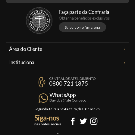
Faça parte da Confraria
Obtenha benefícios exclusivos
Saiba como funciona
Área do Cliente
Meus Pedidos
Institucional
Minha Conta
A Famiglia Valduga
Assinaturas
CENTRAL DE ATENDIMENTO
Política de Privacidade
0800 721 1875
Planos Famiglia
Política de Frete
Confraria
WhatsApp
Trocas e Devoluções
Dúvidas? Fale Conosco
Formas de Pagamento
Segunda-feira a Sexta-feira, das 08h às 17h.
Siga-nos
Fale Conosco
nas redes sociais
Mapa do Site