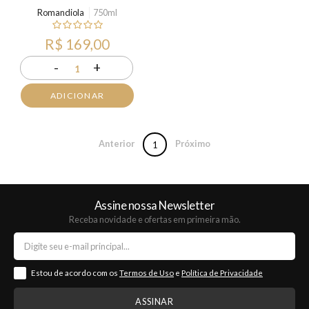
Romandiola
750ml
R$ 169,00
-
+
1
ADICIONAR
Anterior
Próximo
1
Assine nossa Newsletter
Receba novidade e ofertas em primeira mão.
Estou de acordo com os
Termos de Uso
e
Política de Privacidade