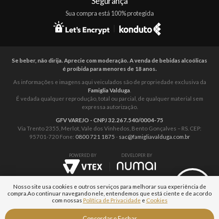
Segurança
Sua compra está 100% protegida
Se beber, não dirija. Aprecie com moderação. A venda de bebidas alcoólicas
é proíbida para menores de 18 anos.
As informações e imagens aqui veiculados são de propriedade exclusiva da
Famiglia Valduga
.
É vedada qualquer reprodução, total ou parcial, de qualquer material sem
expressa autorização.
GFV VAREJO - CNPJ 32.267.540/0004-75
Via Trento 2355, Merlot, Vale dos Vinhedos, Bento Gonçalves – RS. CEP:
95701-720 Fone:
0800 721 1875
-
sac@famigliavalduga.com.br
POWERED BY
DEVELOPER BY
Nosso site usa cookies e outros serviços para melhorar sua experiência de
compra.
Ao continuar navegando nele, entendemos que está ciente e de acordo
com nossas
Política de Privacidade
e
Cookies
Aguarde...
Fale com um
Concordar e Fechar