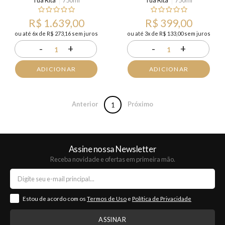
Tua Rita
750ml
Tua Rita
750ml
R$ 1.639,00
R$ 399,00
ou até 6x de R$ 273,16 sem juros
ou até 3x de R$ 133,00 sem juros
-
+
-
+
1
1
ADICIONAR
ADICIONAR
Anterior
Próximo
1
Assine nossa Newsletter
Receba novidade e ofertas em primeira mão.
Estou de acordo com os
Termos de Uso
e
Política de Privacidade