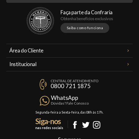
Faça parte da Confraria
Obtenha benefícios exclusivos
Saiba como funciona
Área do Cliente
Meus Pedidos
Institucional
Minha Conta
A Famiglia Valduga
Assinaturas
CENTRAL DE ATENDIMENTO
Política de Privacidade
0800 721 1875
Planos Famiglia
Política de Frete
Confraria
WhatsApp
Trocas e Devoluções
Dúvidas? Fale Conosco
Formas de Pagamento
Segunda-feira a Sexta-feira, das 08h às 17h.
Siga-nos
Fale Conosco
nas redes sociais
Mapa do Site