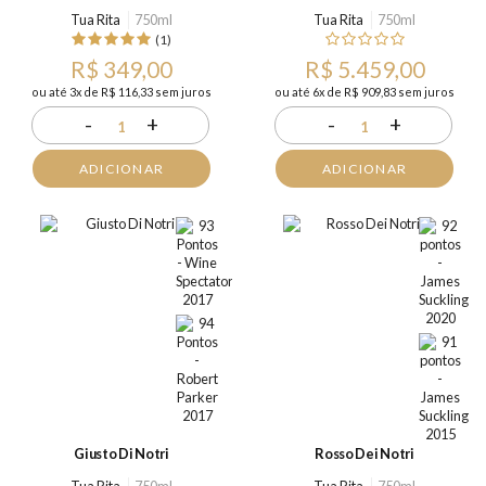
Tua Rita
750ml
Tua Rita
750ml
(1)
R$ 349,00
R$ 5.459,00
ou até 3x de R$ 116,33 sem juros
ou até 6x de R$ 909,83 sem juros
-
+
-
+
1
1
ADICIONAR
ADICIONAR
Giusto Di Notri
Rosso Dei Notri