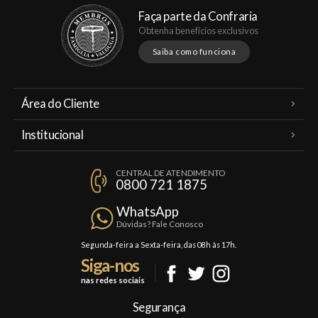
Faça parte da Confraria
Obtenha benefícios exclusivos
Saiba como funciona
Área do Cliente
Meus Pedidos
Institucional
Minha Conta
A Famiglia Valduga
Assinaturas
CENTRAL DE ATENDIMENTO
Política de Privacidade
0800 721 1875
Planos Famiglia
Política de Frete
Confraria
WhatsApp
Trocas e Devoluções
Dúvidas? Fale Conosco
Formas de Pagamento
Segunda-feira a Sexta-feira, das 08h às 17h.
Siga-nos
Fale Conosco
nas redes sociais
Mapa do Site
Segurança