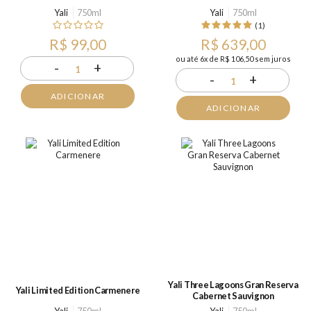
Yali
750ml
Yali
750ml
(1)
R$ 99,00
R$ 639,00
ou até 6x de R$ 106,50 sem juros
-
+
1
-
+
1
ADICIONAR
ADICIONAR
Yali Three Lagoons Gran Reserva
Yali Limited Edition Carmenere
Cabernet Sauvignon