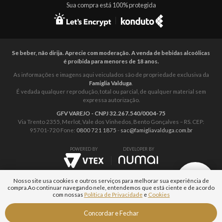
Sua compra está 100% protegida
Se beber, não dirija. Aprecie com moderação. A venda de bebidas alcoólicas
é proíbida para menores de 18 anos.
As informações e imagens aqui veiculados são de propriedade exclusiva da
Famiglia Valduga
.
É vedada qualquer reprodução, total ou parcial, de qualquer material sem
expressa autorização.
GFV VAREJO - CNPJ 32.267.540/0004-75
Via Trento 2355, Merlot, Vale dos Vinhedos, Bento Gonçalves – RS. CEP:
95701-720 Fone:
0800 721 1875
-
sac@famigliavalduga.com.br
POWERED BY
DEVELOPER BY
Nosso site usa cookies e outros serviços para melhorar sua experiência de
compra.
Ao continuar navegando nele, entendemos que está ciente e de acordo
com nossas
Política de Privacidade
e
Cookies
Fale com um
Concordar e Fechar
Especialista