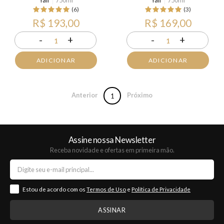
Yali
750ml
Yali
750ml
(6)
(3)
R$ 193,00
R$ 169,00
-
+
-
+
1
1
ADICIONAR
ADICIONAR
Anterior
Próximo
1
Assine nossa Newsletter
Receba novidade e ofertas em primeira mão.
Estou de acordo com os
Termos de Uso
e
Política de Privacidade