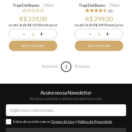
Trapi Del Bueno
750ml
Trapi Del Bueno
750ml
(2)
R$ 239,00
R$ 299,00
ou até 2x de R$ 119,50 sem juros
ou até 2x de R$ 149,50 sem juros
-
+
-
+
1
1
ADICIONAR
ADICIONAR
Anterior
Próximo
1
Assine nossa Newsletter
Receba novidade e ofertas em primeira mão.
Estou de acordo com os
Termos de Uso
e
Política de Privacidade