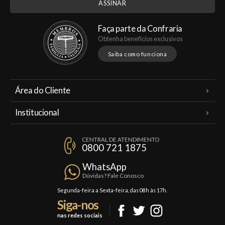
Faça parte da Confraria
Obtenha benefícios exclusivos
Saiba como funciona
Área do Cliente
Meus Pedidos
Institucional
Minha Conta
A Famiglia Valduga
Assinaturas
CENTRAL DE ATENDIMENTO
Política de Privacidade
0800 721 1875
Planos Famiglia
Política de Frete
Confraria
WhatsApp
Trocas e Devoluções
Dúvidas? Fale Conosco
Formas de Pagamento
Segunda-feira a Sexta-feira, das 08h às 17h.
Siga-nos
Fale Conosco
nas redes sociais
Mapa do Site