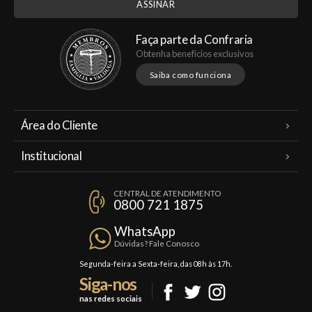
Faça parte da Confraria
Obtenha benefícios exclusivos
Saiba como funciona
Área do Cliente
Meus Pedidos
Institucional
Minha Conta
A Famiglia Valduga
Assinaturas
CENTRAL DE ATENDIMENTO
Política de Privacidade
0800 721 1875
Planos Famiglia
Política de Frete
Confraria
WhatsApp
Trocas e Devoluções
Dúvidas? Fale Conosco
Formas de Pagamento
Segunda-feira a Sexta-feira, das 08h às 17h.
Siga-nos
Fale Conosco
nas redes sociais
Mapa do Site