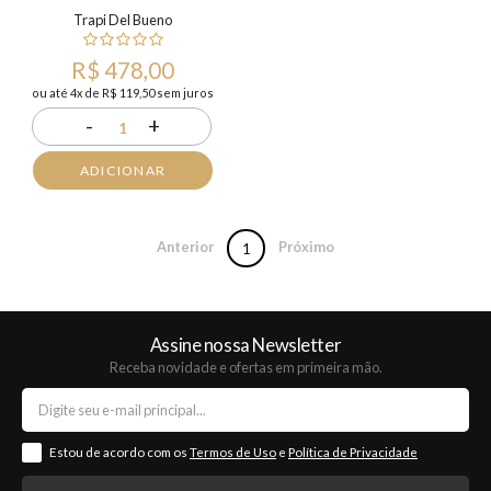
Trapi Del Bueno
R$ 478,00
ou até 4x de R$ 119,50 sem juros
-
+
1
ADICIONAR
Anterior
Próximo
1
Assine nossa Newsletter
Receba novidade e ofertas em primeira mão.
Estou de acordo com os
Termos de Uso
e
Política de Privacidade