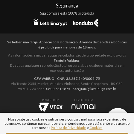
Segurança
Sua compra está 100% protegida
Se beber, não dirija. Aprecie com moderação. A venda de bebidas alcoólicas
é proíbida para menores de 18 anos.
As informações e imagens aqui veiculados são de propriedade exclusiva da
Famiglia Valduga
.
É vedada qualquer reprodução, total ou parcial, de qualquer material sem
expressa autorização.
GFV VAREJO - CNPJ 32.267.540/0004-75
Via Trento 2355, Merlot, Vale dos Vinhedos, Bento Gonçalves – RS. CEP:
95701-720 Fone:
0800 721 1875
-
sac@famigliavalduga.com.br
POWERED BY
DEVELOPER BY
Nosso site usa cookies e outros serviços para melhorar sua experiência de
compra.
Ao continuar navegando nele, entendemos que está ciente e de acordo
com nossas
Política de Privacidade
e
Cookies