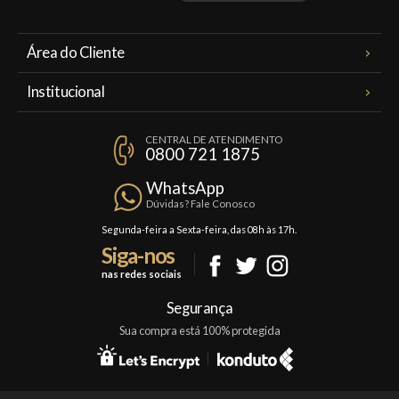
Área do Cliente
Meus Pedidos
Institucional
Minha Conta
A Famiglia Valduga
Assinaturas
CENTRAL DE ATENDIMENTO
Política de Privacidade
0800 721 1875
Planos Famiglia
Política de Frete
Confraria
WhatsApp
Trocas e Devoluções
Dúvidas? Fale Conosco
Formas de Pagamento
Segunda-feira a Sexta-feira, das 08h às 17h.
Siga-nos
Fale Conosco
nas redes sociais
Mapa do Site
Segurança
Sua compra está 100% protegida