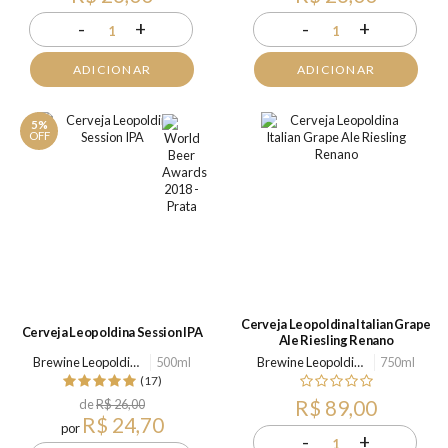
-
+
-
+
1
1
ADICIONAR
ADICIONAR
5%
OFF
Cerveja Leopoldina Italian Grape
Cerveja Leopoldina Session IPA
Ale Riesling Renano
Brewine Leopoldina
500ml
Brewine Leopoldina
750ml
(17)
de
R$ 26,00
R$ 89,00
R$ 24,70
por
-
+
1