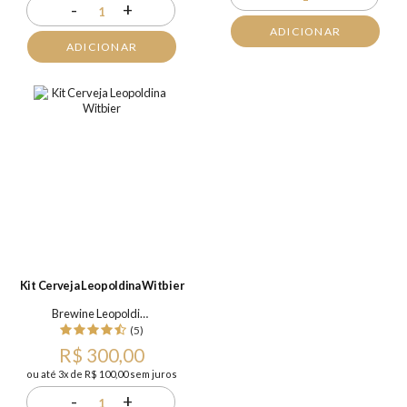
-
+
1
ADICIONAR
ADICIONAR
Kit Cerveja Leopoldina Witbier
Brewine Leopoldina
(5)
R$ 300,00
ou até 3x de R$ 100,00 sem juros
-
+
1