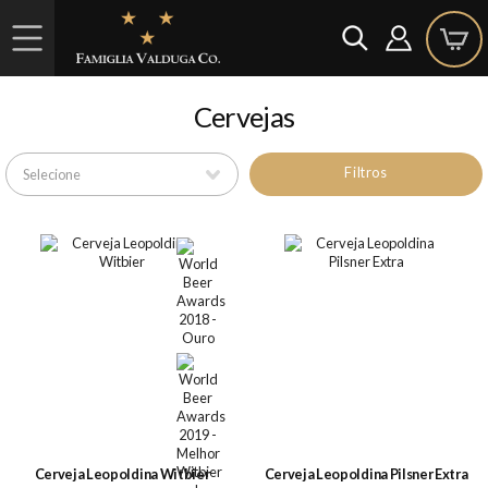
Cervejas
Filtros
Cerveja Leopoldina Witbier
Cerveja Leopoldina Pilsner Extra