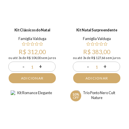
Kit Clássicos do Natal
Kit Natal Surpreendente
Famiglia Valduga
Famiglia Valduga
R$ 312,00
R$ 383,00
ou até 3x de R$ 104,00 sem juros
ou até 3x de R$ 127,66 sem juros
-
+
-
+
1
1
ADICIONAR
ADICIONAR
10%
OFF