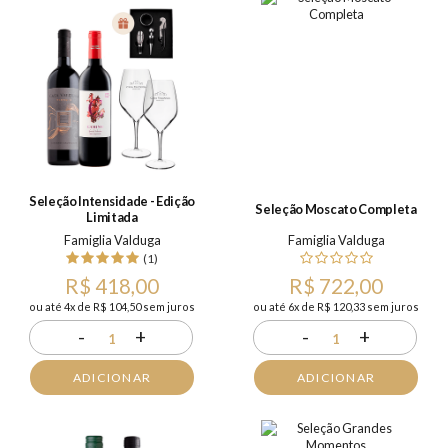
Seleção Intensidade - Edição
Seleção Moscato Completa
Limitada
Famiglia Valduga
Famiglia Valduga
(1)
R$ 418,00
R$ 722,00
ou até 4x de R$ 104,50 sem juros
ou até 6x de R$ 120,33 sem juros
-
+
-
+
1
1
ADICIONAR
ADICIONAR