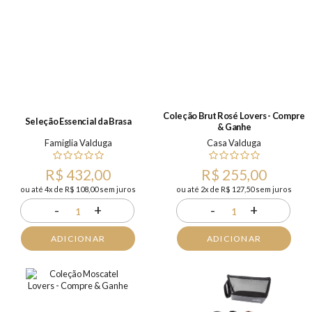
Coleção Brut Rosé Lovers - Compre
Seleção Essencial da Brasa
& Ganhe
Famiglia Valduga
Casa Valduga
R$ 432,00
R$ 255,00
ou até 4x de R$ 108,00 sem juros
ou até 2x de R$ 127,50 sem juros
-
+
-
+
1
1
ADICIONAR
ADICIONAR