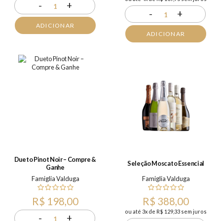
-
+
1
-
+
1
ADICIONAR
ADICIONAR
Dueto Pinot Noir – Compre &
Seleção Moscato Essencial
Ganhe
Famiglia Valduga
Famiglia Valduga
R$ 198,00
R$ 388,00
ou até 3x de R$ 129,33 sem juros
-
+
1