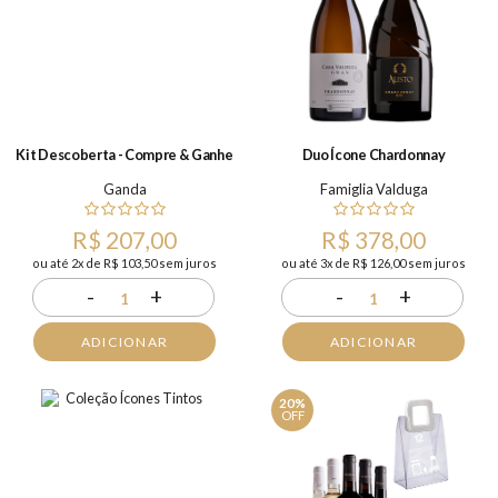
Kit Descoberta - Compre & Ganhe
Duo Ícone Chardonnay
Ganda
Famiglia Valduga
R$ 207,00
R$ 378,00
ou até 2x de R$ 103,50 sem juros
ou até 3x de R$ 126,00 sem juros
-
+
-
+
1
1
ADICIONAR
ADICIONAR
20%
OFF