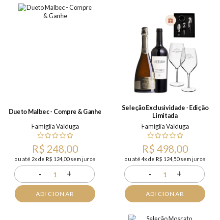
Seleção Exclusividade - Edição
Dueto Malbec - Compre & Ganhe
Limitada
Famiglia Valduga
Famiglia Valduga
R$ 248,00
R$ 498,00
ou até 2x de R$ 124,00 sem juros
ou até 4x de R$ 124,50 sem juros
-
+
-
+
1
1
ADICIONAR
ADICIONAR