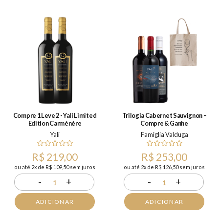
Compre 1 Leve 2 - Yali Limited
Trilogia Cabernet Sauvignon –
Edition Carménère
Compre & Ganhe
Yali
Famiglia Valduga
R$ 219,00
R$ 253,00
ou até 2x de R$ 109,50 sem juros
ou até 2x de R$ 126,50 sem juros
-
+
-
+
1
1
ADICIONAR
ADICIONAR