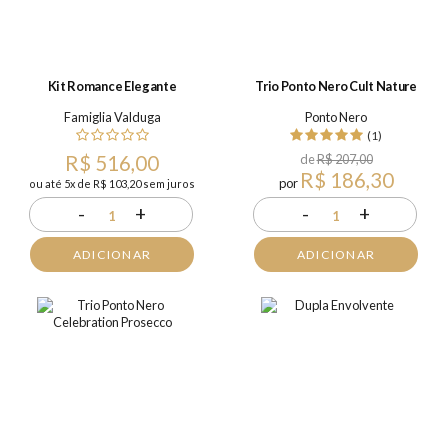
Kit Romance Elegante
Trio Ponto Nero Cult Nature
Famiglia Valduga
Ponto Nero
(1)
R$ 516,00
de
R$ 207,00
R$ 186,30
por
ou até 5x de R$ 103,20 sem juros
-
+
-
+
1
1
ADICIONAR
ADICIONAR