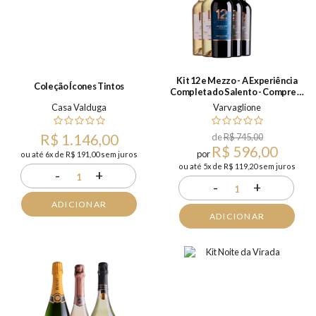
Kit 12 e Mezzo - A Experiência
Coleção Ícones Tintos
Completa do Salento - Compre &
Ganhe
Casa Valduga
Varvaglione
R$ 1.146,00
de
R$ 745,00
R$ 596,00
por
ou até 6x de R$ 191,00 sem juros
ou até 5x de R$ 119,20 sem juros
-
+
1
-
+
1
ADICIONAR
ADICIONAR