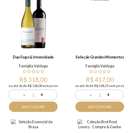
Duo Fogo & Intensidade
Seleção Grandes Momentos
Famiglia Valduga
Famiglia Valduga
R$ 318,00
R$ 417,00
ou até 3x de R$ 106,00 sem juros
ou até 4x de R$ 104,25 sem juros
-
+
-
+
1
1
ADICIONAR
ADICIONAR