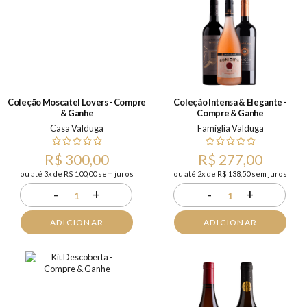
Coleção Moscatel Lovers - Compre
Coleção Intensa & Elegante -
& Ganhe
Compre & Ganhe
Casa Valduga
Famiglia Valduga
R$ 300,00
R$ 277,00
ou até 3x de R$ 100,00 sem juros
ou até 2x de R$ 138,50 sem juros
-
+
-
+
1
1
ADICIONAR
ADICIONAR