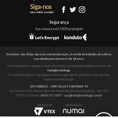
Siga-nos
Fale Conosco
nas redes sociais
Mapa do Site
Segurança
Sua compra está 100% protegida
Se beber, não dirija. Aprecie com moderação. A venda de bebidas alcoólicas
é proíbida para menores de 18 anos.
As informações e imagens aqui veiculados são de propriedade exclusiva da
Famiglia Valduga
.
É vedada qualquer reprodução, total ou parcial, de qualquer material sem
expressa autorização.
GFV VAREJO - CNPJ 32.267.540/0004-75
Via Trento 2355, Merlot, Vale dos Vinhedos, Bento Gonçalves – RS. CEP:
95701-720 Fone:
0800 721 1875
-
sac@famigliavalduga.com.br
POWERED BY
DEVELOPER BY