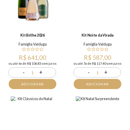
Kit Brilhe 2026
Kit Noite da Virada
Famiglia Valduga
Famiglia Valduga
R$ 641,00
R$ 587,00
ou até 6x de R$ 106,83 sem juros
ou até 5x de R$ 117,40 sem juros
-
+
-
+
1
1
ADICIONAR
ADICIONAR