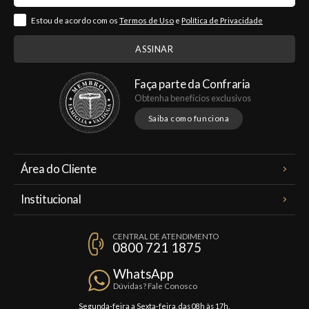
Estou de acordo com os
Termos de Uso
e
Política de Privacidade
Faça parte da Confraria
Obtenha benefícios exclusivos
Saiba como funciona
Área do Cliente
Meus Pedidos
Institucional
Minha Conta
A Famiglia Valduga
Assinaturas
CENTRAL DE ATENDIMENTO
Política de Privacidade
0800 721 1875
Planos Famiglia
Política de Frete
Confraria
WhatsApp
Trocas e Devoluções
Dúvidas? Fale Conosco
Formas de Pagamento
Segunda-feira a Sexta-feira, das 08h às 17h.