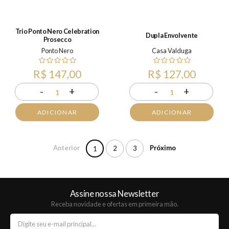
Trio Ponto Nero Celebration
Dupla Envolvente
Prosecco
Ponto Nero
Casa Valduga
R$ 147,00
R$ 127,00
-
+
-
+
1
1
ADICIONAR
ADICIONAR
Anterior
Próximo
2
3
1
Assine nossa Newsletter
Receba novidade e ofertas em primeira mão.