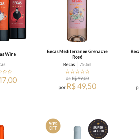
Becas Mediterranee Grenache
Bec
cas Wine
Rosé
cas
Becas
750ml
47,00
de
R$ 99,00
R$ 49,50
por
p
50%
OFF