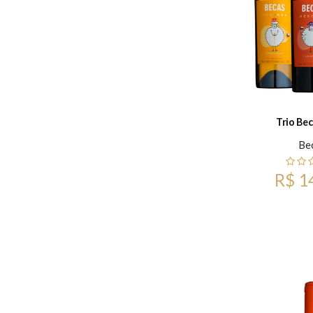
Trio Be
Be
R$ 1