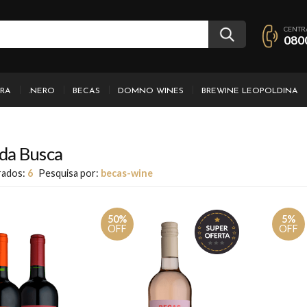
CENTR
080
IRA
.NERO
BECAS
DOMNO WINES
BREWINE LEOPOLDINA
da Busca
rados:
6
Pesquisa por:
becas-wine
50%
5%
OFF
OFF