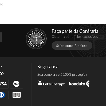
mo
Faça parte da Confraria
Obtenha benefícios exclusivos
Saiba como funciona
e
Segurança
to
Sua compra está 100% protegida
Facebook
Twitter
Instagram