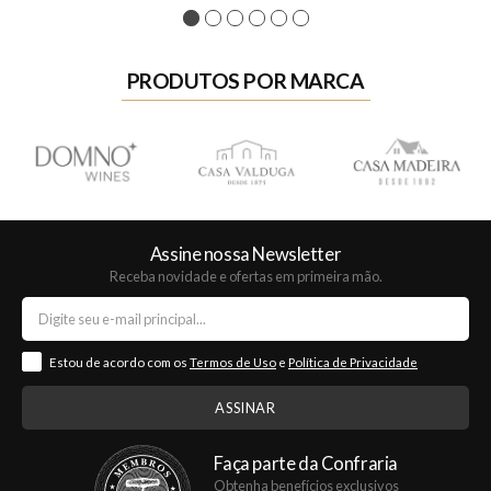
1
2
3
4
5
6
PRODUTOS POR MARCA
Assine nossa Newsletter
Receba novidade e ofertas em primeira mão.
Estou de acordo com os
Termos de Uso
e
Política de Privacidade
Faça parte da Confraria
Obtenha benefícios exclusivos