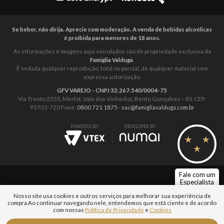
Se beber, não dirija. Aprecie com moderação. A venda de bebidas alcoólicas
é proíbida para menores de 18 anos.
As informações e imagens aqui veiculados são de propriedade exclusiva da
Famiglia Valduga
.
É vedada qualquer reprodução, total ou parcial, de qualquer material sem
expressa autorização.
GFV VAREJO - CNPJ 32.267.540/0004-75
Via Trento 2355, Merlot, Vale dos Vinhedos, Bento Gonçalves – RS. CEP:
95701-720 Fone:
0800 721 1875
-
sac@famigliavalduga.com.br
POWERED BY
DEVELOPER BY
Fale com um
Especialista
Nosso site usa cookies e outros serviços para melhorar sua experiência de
compra.
Ao continuar navegando nele, entendemos que está ciente e de acordo
com nossas
Política de Privacidade
e
Cookies