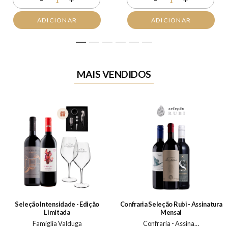
1
1
ADICIONAR
ADICIONAR
1
2
3
4
5
6
MAIS VENDIDOS
Seleção Intensidade - Edição
Confraria Seleção Rubi - Assinatura
Limitada
Mensal
Famiglia Valduga
Confraria - Assinatura Mensal