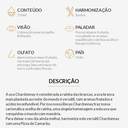
CONTEÚDO
HARMONIZAÇÃO
750ml
Sushis
VISÃO
PALADAR
Coloração amarelo palha
Possui ataque frutado,
brilhante.
ressaltado or aromas,
equilibrado com boa acidez e
boa persistência.
OLFATO
PAÍS
Apresenta aromas frutado,
Chile
em especial maracujá,
pêssego, lima um toque de
mel e sutil notas florais.
DESCRIÇÃO
A uva Chardonnay é considerada a rainha das brancas, a uva branca
mais plantada ao redor do mundo é versátil, com aromas frutados e
acidez inconfundível. Por isso nosso Becas Chardonnay traz nossa
carismática ovelha de rainha, uma singela homenagem a esta uva que
conquistou o mundo com maestria.
Para deixar o seu dia ainda melhor, harmonize este versátil Chardonnay
com uma Pizza de Camarão.