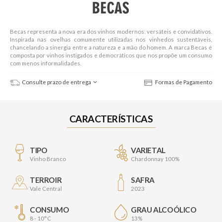
Becas representa a nova era dos vinhos modernos: versáteis e convidativos.
Inspirada nas ovelhas comumente utilizadas nos vinhedos sustentáveis,
chancelando a sinergia entre a natureza e a mão do homem. A marca Becas é
composta por vinhos instigados e democráticos que nos propõe um consumo
com menos informalidades.
Consulte prazo de entrega
Formas de Pagamento
CARACTERÍSTICAS
TIPO
VARIETAL
Vinho Branco
Chardonnay 100%
TERROIR
SAFRA
Vale Central
2023
CONSUMO
GRAU ALCOÓLICO
8 - 10°C
13%