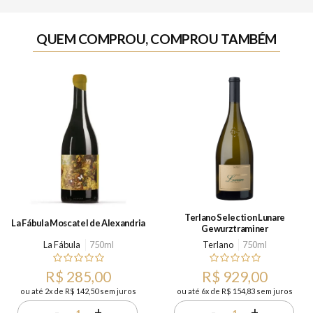
QUEM COMPROU, COMPROU TAMBÉM
Terlano Selection Lunare
La Fábula Moscatel de Alexandria
Gewurztraminer
La Fábula
750ml
Terlano
750ml
R$ 285,00
R$ 929,00
ou até 2x de R$ 142,50 sem juros
ou até 6x de R$ 154,83 sem juros
-
+
-
+