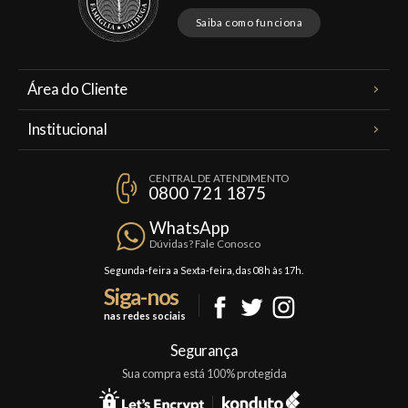
Saiba como funciona
Área do Cliente
Meus Pedidos
Institucional
Minha Conta
A Famiglia Valduga
Assinaturas
CENTRAL DE ATENDIMENTO
Política de Privacidade
0800 721 1875
Planos Famiglia
Política de Frete
Confraria
WhatsApp
Trocas e Devoluções
Dúvidas? Fale Conosco
Formas de Pagamento
Segunda-feira a Sexta-feira, das 08h às 17h.
Siga-nos
Fale Conosco
nas redes sociais
Mapa do Site
Segurança
Sua compra está 100% protegida