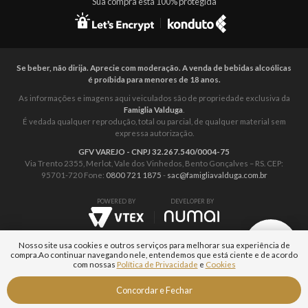
Sua compra está 100% protegida
Se beber, não dirija. Aprecie com moderação. A venda de bebidas alcoólicas
é proíbida para menores de 18 anos.
As informações e imagens aqui veiculados são de propriedade exclusiva da
Famiglia Valduga
.
É vedada qualquer reprodução, total ou parcial, de qualquer material sem
expressa autorização.
GFV VAREJO - CNPJ 32.267.540/0004-75
Via Trento 2355, Merlot, Vale dos Vinhedos, Bento Gonçalves – RS. CEP:
95701-720 Fone:
0800 721 1875
-
sac@famigliavalduga.com.br
POWERED BY
DEVELOPER BY
Nosso site usa cookies e outros serviços para melhorar sua experiência de
compra.
Ao continuar navegando nele, entendemos que está ciente e de acordo
com nossas
Política de Privacidade
e
Cookies
Fale com um
Concordar e Fechar
Especialista