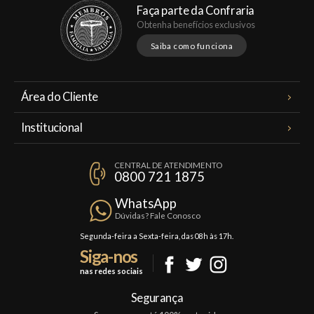
Faça parte da Confraria
Obtenha benefícios exclusivos
Saiba como funciona
Área do Cliente
Meus Pedidos
Institucional
Minha Conta
A Famiglia Valduga
Assinaturas
CENTRAL DE ATENDIMENTO
Política de Privacidade
0800 721 1875
Planos Famiglia
Política de Frete
Confraria
WhatsApp
Trocas e Devoluções
Dúvidas? Fale Conosco
Formas de Pagamento
Segunda-feira a Sexta-feira, das 08h às 17h.
Siga-nos
Fale Conosco
nas redes sociais
Mapa do Site
Segurança