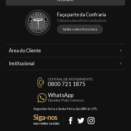
Faça parte da Confraria
Obtenha benefícios exclusivos
Saiba como funciona
Área do Cliente
Meus Pedidos
Institucional
Minha Conta
A Famiglia Valduga
Assinaturas
CENTRAL DE ATENDIMENTO
Política de Privacidade
0800 721 1875
Planos Famiglia
Política de Frete
Confraria
WhatsApp
Trocas e Devoluções
Dúvidas? Fale Conosco
Formas de Pagamento
Segunda-feira a Sexta-feira, das 08h às 17h.
Siga-nos
Fale Conosco
nas redes sociais
Mapa do Site