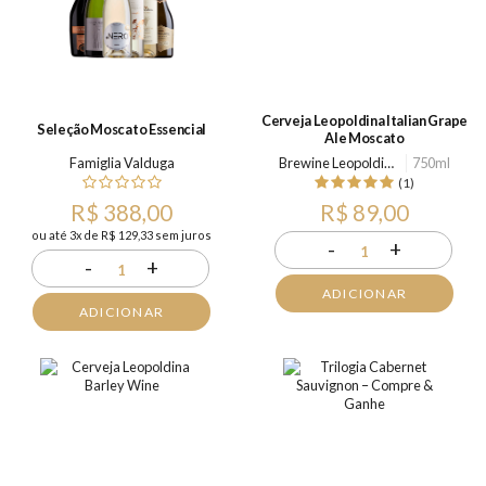
Cerveja Leopoldina Italian Grape
Seleção Moscato Essencial
Ale Moscato
Famiglia Valduga
Brewine Leopoldina
750ml
(1)
R$ 388,00
R$ 89,00
ou até 3x de R$ 129,33 sem juros
-
+
1
-
+
1
ADICIONAR
ADICIONAR