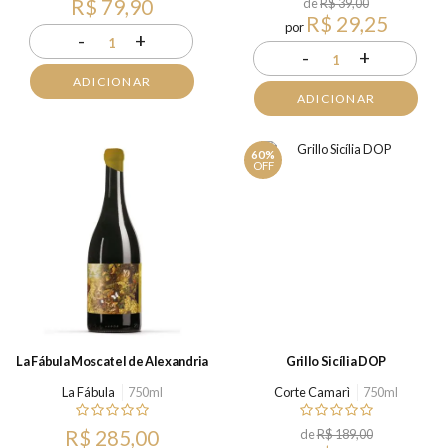
R$ 79,90
de
R$ 39,00
R$ 29,25
por
-
+
1
-
+
1
ADICIONAR
ADICIONAR
60%
OFF
La Fábula Moscatel de Alexandria
Grillo Sicília DOP
La Fábula
750ml
Corte Camarì
750ml
R$ 285,00
de
R$ 189,00