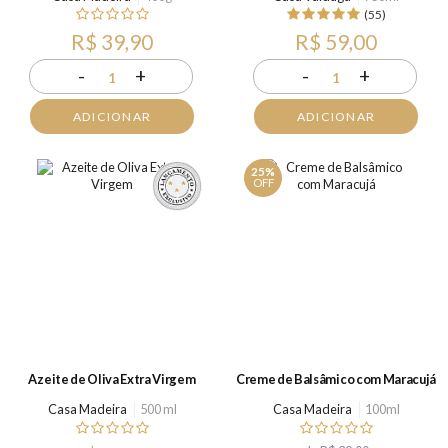
(55)
R$ 39,90
R$ 59,00
-
+
-
+
1
1
ADICIONAR
ADICIONAR
25%
OFF
Azeite de Oliva Extra Virgem
Creme de Balsâmico com Maracujá
Casa Madeira
500 ml
Casa Madeira
100ml