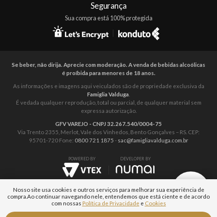
Segurança
Sua compra está 100% protegida
Se beber, não dirija. Aprecie com moderação. A venda de bebidas alcoólicas
é proíbida para menores de 18 anos.
As informações e imagens aqui veiculados são de propriedade exclusiva da
Famiglia Valduga
.
É vedada qualquer reprodução, total ou parcial, de qualquer material sem
expressa autorização.
GFV VAREJO - CNPJ 32.267.540/0004-75
Via Trento 2355, Merlot, Vale dos Vinhedos, Bento Gonçalves – RS. CEP:
95701-720 Fone:
0800 721 1875
-
sac@famigliavalduga.com.br
POWERED BY
DEVELOPER BY
Nosso site usa cookies e outros serviços para melhorar sua experiência de
compra.
Ao continuar navegando nele, entendemos que está ciente e de acordo
com nossas
Política de Privacidade
e
Cookies
Aguarde...