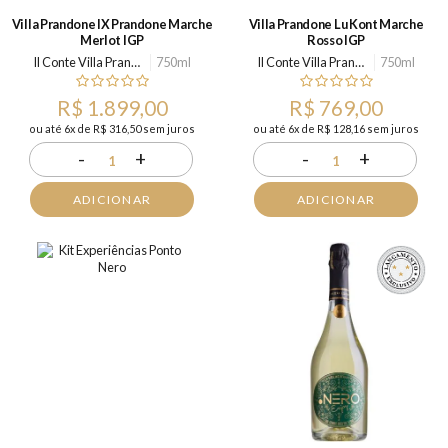
Villa Prandone IX Prandone Marche
Villa Prandone Lu Kont Marche
Merlot IGP
Rosso IGP
Il Conte Villa Prandone
750ml
Il Conte Villa Prandone
750ml
R$ 1.899,00
R$ 769,00
ou até 6x de R$ 316,50 sem juros
ou até 6x de R$ 128,16 sem juros
-
+
-
+
1
1
ADICIONAR
ADICIONAR