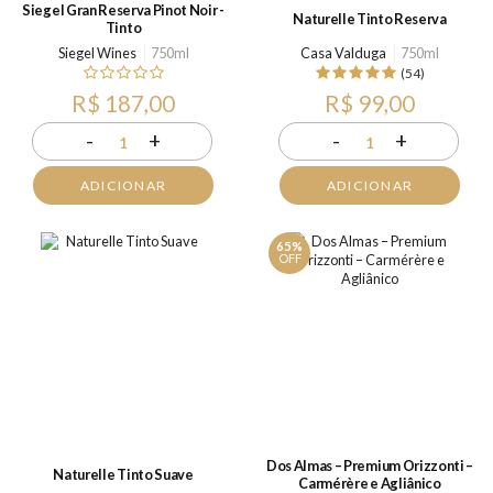
Siegel Gran Reserva Pinot Noir -
Naturelle Tinto Reserva
Tinto
Siegel Wines
750ml
Casa Valduga
750ml
(54)
R$ 187,00
R$ 99,00
-
+
-
+
1
1
ADICIONAR
ADICIONAR
65%
OFF
Dos Almas – Premium Orizzonti –
Naturelle Tinto Suave
Carmérère e Agliânico