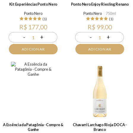
Kit Experiências Ponto Nero
Ponto Nero Enjoy Riesling Renano
Ponto Nero
Ponto Nero
750ml
(1)
(1)
R$ 177,00
R$ 99,00
-
+
-
+
1
1
ADICIONAR
ADICIONAR
A Essência da Patagônia - Compre &
Chavarri Larchago Rioja DOCA -
Ganhe
Branco