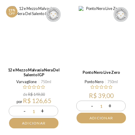
15%
OFF
12 e Mezzo Malvasia Nera Del
Ponto Nero Live Zero
Salento IGP
Varvaglione
750ml
Ponto Nero
750ml
de
R$ 149,00
R$ 39,00
R$ 126,65
por
-
+
1
-
+
1
ADICIONAR
ADICIONAR