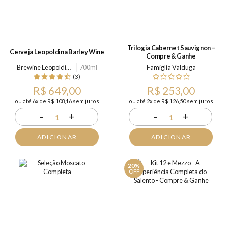
Trilogia Cabernet Sauvignon –
Cerveja Leopoldina Barley Wine
Compre & Ganhe
Brewine Leopoldina
700ml
Famiglia Valduga
(3)
R$ 649,00
R$ 253,00
ou até 6x de R$ 108,16 sem juros
ou até 2x de R$ 126,50 sem juros
-
+
-
+
1
1
ADICIONAR
ADICIONAR
20%
OFF