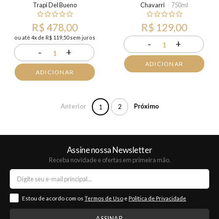
Trapi Del Bueno
Chavarri
750ml
R$ 478,00
R$ 129,00
ou até 4x de R$ 119,50 sem juros
-
+
1
-
+
1
ADICIONAR
ADICIONAR
Anterior
Próximo
2
1
Assine nossa Newsletter
Receba novidade e ofertas em primeira mão.
Estou de acordo com os
Termos de Uso
e
Política de Privacidade