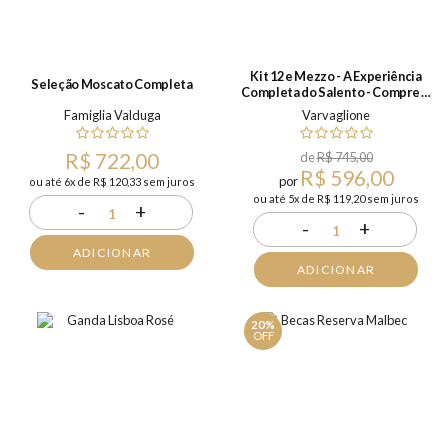
Kit 12 e Mezzo - A Experiência
Seleção Moscato Completa
Completa do Salento - Compre &
Ganhe
Famiglia Valduga
Varvaglione
R$ 722,00
de
R$ 745,00
R$ 596,00
por
ou até 6x de R$ 120,33 sem juros
ou até 5x de R$ 119,20 sem juros
-
+
1
-
+
1
ADICIONAR
ADICIONAR
20%
OFF