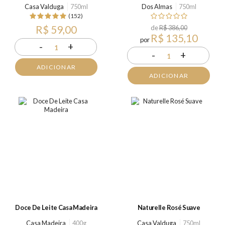
Casa Valduga
750ml
Dos Almas
750ml
(152)
R$ 59,00
de
R$ 386,00
R$ 135,10
por
-
+
1
-
+
1
ADICIONAR
ADICIONAR
Doce De Leite Casa Madeira
Naturelle Rosé Suave
Casa Madeira
400g
Casa Valduga
750ml