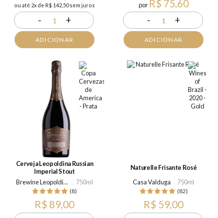
R$ 75,60
por
ou até 2x de R$ 142,50 sem juros
-
+
-
+
1
1
ADICIONAR
ADICIONAR
Cerveja Leopoldina Russian
Naturelle Frisante Rosé
Imperial Stout
Brewine Leopoldina
750ml
Casa Valduga
750ml
(8)
(82)
R$ 89,00
R$ 59,00