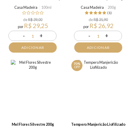
Casa Madeira
100ml
Casa Madeira
200g
(1)
de
R$ 39,00
de
R$ 35,90
R$ 29,25
R$ 26,92
por
por
-
+
-
+
1
1
ADICIONAR
ADICIONAR
70%
OFF
Mel Flores Silvestre 200g
Tempero Manjericão Liofilizado