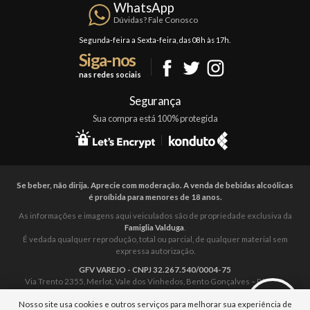
Confraria
WhatsApp
Trocas e Devoluções
Dúvidas? Fale Conosco
Formas de Pagamento
Segunda-feira a Sexta-feira, das 08h às 17h.
Siga-nos
Fale Conosco
nas redes sociais
Mapa do Site
Segurança
Sua compra está 100% protegida
Se beber, não dirija. Aprecie com moderação. A venda de bebidas alcoólicas
é proíbida para menores de 18 anos.
As informações e imagens aqui veiculados são de propriedade exclusiva da
Famiglia Valduga
.
É vedada qualquer reprodução, total ou parcial, de qualquer material sem
expressa autorização.
GFV VAREJO - CNPJ 32.267.540/0004-75
Via Trento 2355, Merlot, Vale dos Vinhedos, Bento Gonçalves – RS. CEP:
95701-720 Fone:
0800 721 1875
-
sac@famigliavalduga.com.br
Nosso site usa cookies e outros serviços para melhorar sua experiência de