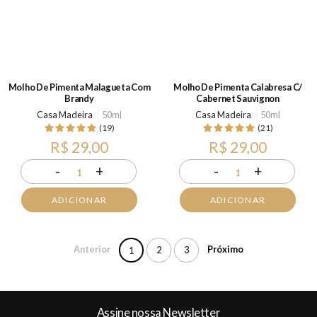
Molho De Pimenta Malagueta Com
Molho De Pimenta Calabresa C/
Brandy
Cabernet Sauvignon
Casa Madeira
50ml
Casa Madeira
50ml
(19)
(21)
R$ 29,00
R$ 29,00
-
+
-
+
1
1
ADICIONAR
ADICIONAR
Anterior
Próximo
2
3
1
Assine nossa Newsletter