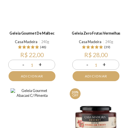
Geleia Gourmet De Malbec
Geleia Zero Frutas Vermelhas
Casa Madeira
240g
Casa Madeira
240g
(48)
(39)
R$ 22,00
R$ 28,00
-
+
-
+
1
1
ADICIONAR
ADICIONAR
20%
OFF