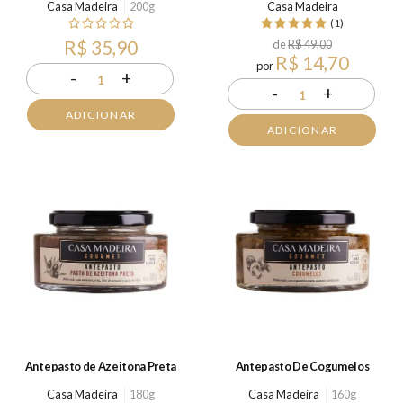
Casa Madeira
200g
Casa Madeira
(1)
R$ 35,90
de
R$ 49,00
R$ 14,70
por
-
+
1
-
+
1
ADICIONAR
ADICIONAR
Antepasto de Azeitona Preta
Antepasto De Cogumelos
Casa Madeira
180g
Casa Madeira
160g