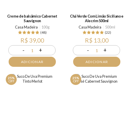
Creme de balsâmico Cabernet
Chá Verde Com Limão Siciliano e
Sauvignon
Alecrim 500ml
Casa Madeira
100g
Casa Madeira
500ml
(48)
(22)
R$ 39,00
R$ 13,00
-
+
-
+
1
1
ADICIONAR
ADICIONAR
25%
25%
OFF
OFF