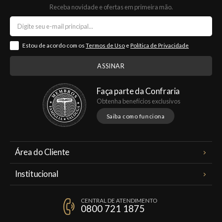
Receba novidade e ofertas em primeira mão.
Estou de acordo com os
Termos de Uso
e
Política de Privacidade
Faça parte da Confraria
Obtenha benefícios exclusivos
Saiba como funciona
Área do Cliente
Meus Pedidos
Institucional
Minha Conta
A Famiglia Valduga
Assinaturas
CENTRAL DE ATENDIMENTO
Política de Privacidade
0800 721 1875
Planos Famiglia
Política de Frete