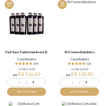
10%
9%
OFF
OFF
Pack Suco Tradicional de uva 1L
Kit Cremes Balsâmico
Casa Madeira
Casa Madeira
(69)
(12)
de
R$ 174,00
de
R$ 152,00
R$ 156,60
R$ 138,80
por
por
-
+
-
+
1
1
ADICIONAR
ADICIONAR