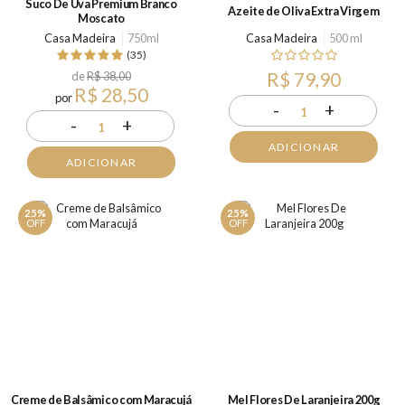
Suco De Uva Premium Branco
Azeite de Oliva Extra Virgem
Moscato
Casa Madeira
750ml
Casa Madeira
500 ml
(35)
de
R$ 38,00
R$ 79,90
R$ 28,50
por
-
+
1
-
+
1
ADICIONAR
ADICIONAR
25%
25%
OFF
OFF
Creme de Balsâmico com Maracujá
Mel Flores De Laranjeira 200g