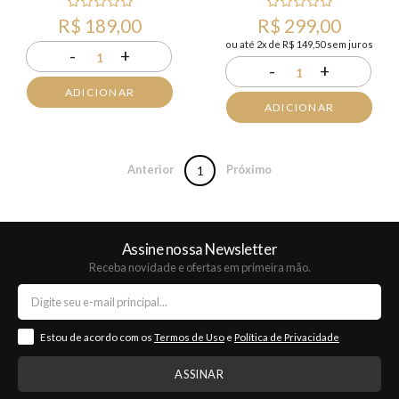
R$ 189,00
R$ 299,00
ou até 2x de R$ 149,50 sem juros
-
+
1
-
+
1
ADICIONAR
ADICIONAR
Anterior
Próximo
1
Assine nossa Newsletter
Receba novidade e ofertas em primeira mão.
Estou de acordo com os
Termos de Uso
e
Política de Privacidade