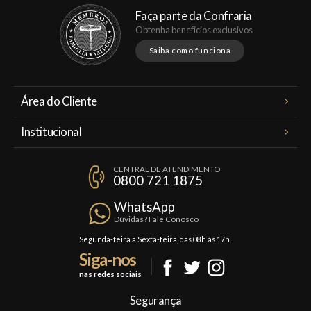
Faça parte da Confraria
Obtenha benefícios exclusivos
Saiba como funciona
Área do Cliente
Meus Pedidos
Institucional
Minha Conta
A Famiglia Valduga
Assinaturas
CENTRAL DE ATENDIMENTO
Política de Privacidade
0800 721 1875
Planos Famiglia
Política de Frete
Confraria
WhatsApp
Trocas e Devoluções
Dúvidas? Fale Conosco
Formas de Pagamento
Segunda-feira a Sexta-feira, das 08h às 17h.
Siga-nos
Fale Conosco
nas redes sociais
Mapa do Site
Segurança