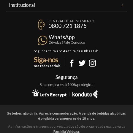
Meus Pedidos
Institucional
Minha Conta
A Famiglia Valduga
Assinaturas
CENTRAL DE ATENDIMENTO
Política de Privacidade
0800 721 1875
Planos Famiglia
Política de Frete
Confraria
WhatsApp
Trocas e Devoluções
Dúvidas? Fale Conosco
Formas de Pagamento
Segunda-feira a Sexta-feira, das 08h às 17h.
Siga-nos
Fale Conosco
nas redes sociais
Mapa do Site
Segurança
Sua compra está 100% protegida
Se beber, não dirija. Aprecie com moderação. A venda de bebidas alcoólicas
é proíbida para menores de 18 anos.
As informações e imagens aqui veiculados são de propriedade exclusiva da
Famiglia Valduga
.