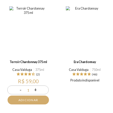
Terroir Chardonnay 375 ml
Era Chardonnay
Casa Valduga
375ml
Casa Valduga
750ml
(2)
(46)
R$ 59,00
Produto indisponível
-
+
1
ADICIONAR