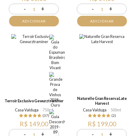
-
+
-
+
1
1
ADICIONAR
ADICIONAR
Naturelle Gran Reserva Late
Terroir Exclusivo Gewurztraminer
Harvest
Casa Valduga
750ml
Casa Valduga
500ml
(37)
(2)
R$ 149,00
R$ 199,00
-
+
-
+
1
1