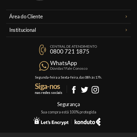
Área do Cliente
Meus Pedidos
Institucional
Minha Conta
A Famiglia Valduga
Assinaturas
CENTRAL DE ATENDIMENTO
Política de Privacidade
0800 721 1875
Planos Famiglia
Política de Frete
Confraria
WhatsApp
Trocas e Devoluções
Dúvidas? Fale Conosco
Formas de Pagamento
Segunda-feira a Sexta-feira, das 08h às 17h.
Siga-nos
Fale Conosco
nas redes sociais
Mapa do Site
Segurança
Sua compra está 100% protegida