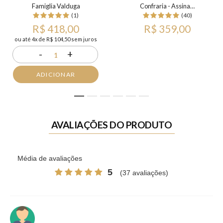
Famiglia Valduga
Confraria - Assinatura Mensal
(1)
(40)
R$ 418,00
R$ 359,00
ou até 4x de R$ 104,50 sem juros
-
+
1
ADICIONAR
1
2
3
4
5
6
AVALIAÇÕES DO PRODUTO
Média de avaliações
5
(37 avaliações)