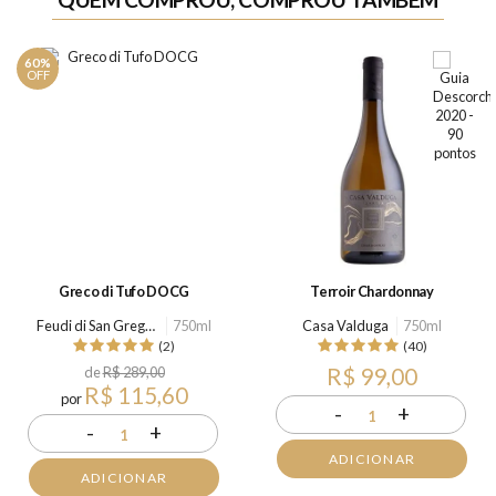
60%
OFF
Greco di Tufo DOCG
Terroir Chardonnay
Feudi di San Gregorio
750ml
Casa Valduga
750ml
(2)
(40)
de
R$ 289,00
R$ 99,00
R$ 115,60
por
-
+
1
-
+
1
ADICIONAR
ADICIONAR