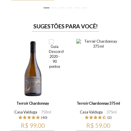
1
2
3
4
5
6
SUGESTÕES PARA VOCÊ!
Terroir Chardonnay
Terroir Chardonnay 375 ml
Casa Valduga
750ml
Casa Valduga
375ml
(40)
(2)
R$ 99,00
R$ 59,00