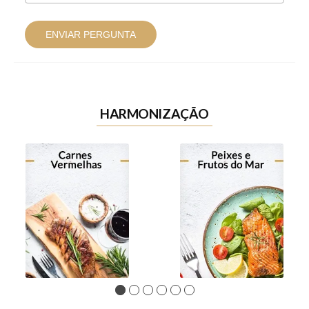
ENVIAR PERGUNTA
HARMONIZAÇÃO
1
2
3
4
5
6