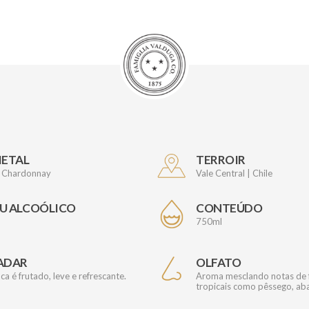
IETAL
TERROIR
 Chardonnay
Vale Central | Chile
U ALCOÓLICO
CONTEÚDO
750ml
ADAR
OLFATO
a é frutado, leve e refrescante.
Aroma mesclando notas de 
tropicais como pêssego, aba