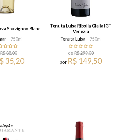
Tenuta Luisa Ribolla Gialla IGT
Sommos
rva Sauvignon Blanc
Venezia
mar
750ml
Tenuta Luisa
750ml
R$ 88,00
de
R$ 299,00
$ 35,20
R$ 149,50
por
15%
OFF