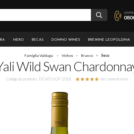
CENTR
080
IRA
.NERO
BECAS
DOMNO WINES
BREWINE LEOPOLDINA
Famiglia Valduga
Vinhos
Branco
Seco
Yali Wild Swan Chardonna
Código do produto:
DCH551GF (210)
Ver comentários