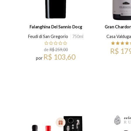
375 ml
Falanghina Del Sannio Docg
Gran Chardon
5ml
Feudi di San Gregorio
750ml
Casa Valduga
R$ 17
de
R$ 259,00
R$ 103,60
por