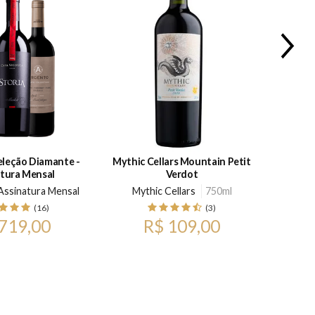
eleção Diamante -
Mythic Cellars Mountain Petit
Argento
tura Mensal
Verdot
 Assinatura Mensal
Mythic Cellars
750ml
Bod
(16)
(3)
719,00
R$ 109,00
p