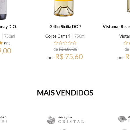
nay D.O.
Grillo Sicília DOP
Vistamar Rese
750ml
Corte Camarì
750ml
Vista
(35)
9,00
de
R$ 189,00
de
R$ 75,60
R
por
por
MAIS VENDIDOS