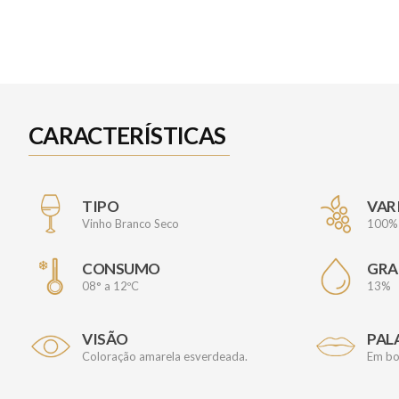
CARACTERÍSTICAS
TIPO
VAR
Vinho Branco Seco
100%
CONSUMO
GRA
08° a 12ºC
13%
VISÃO
PAL
Coloração amarela esverdeada.
Em boc