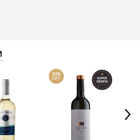
M
50%
OFF