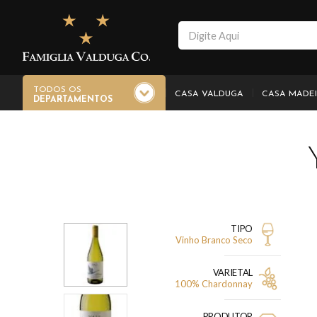
TODOS OS
CASA VALDUGA
CASA MADE
DEPARTAMENTOS
TIPO
Vinho Branco Seco
VARIETAL
100% Chardonnay
PRODUTOR