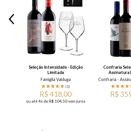
Previous
Seleção Intensidade - Edição
Confraria Sele
Limitada
Assinatura
0ml
Famiglia Valduga
Confraria - Assin
)
(1)
R$ 418,00
R$ 35
ou até 4x de R$ 104,50 sem juros