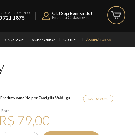
AL DE ATENDIMENTO
Olá! Seja Bem-vindo!
0 721 1875
Entre ou Cadastre-se
VINOTAGE
ACESSÓRIOS
OUTLET
ASSINATURAS
y
Produto vendido por
Famiglia Valduga
SAFRA 2022
Por:
R$ 79,00