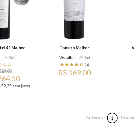
Tomero Cuartel 41 Malbec
Tomero Malbec
V
750ml
Vistalba
750ml
(3)
R$ 169,00
529,00
264,50
132,25 sem juros
Anterior
Próxi
1