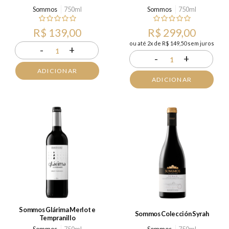
Sommos
750ml
Sommos
750ml
R$ 139,00
R$ 299,00
ou até 2x de R$ 149,50 sem juros
-
+
1
-
+
1
ADICIONAR
ADICIONAR
Sommos Glárima Merlot e
Sommos Colección Syrah
Tempranillo