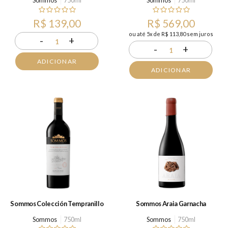
Sommos
750ml
Sommos
750ml
R$ 139,00
R$ 569,00
ou até 5x de R$ 113,80 sem juros
-
+
1
-
+
1
ADICIONAR
ADICIONAR
Sommos Colección Tempranillo
Sommos Araia Garnacha
Sommos
750ml
Sommos
750ml