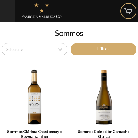
Sommos
Filtros
Sommos Glárima Chardonnay e
Sommos Colección Garnacha
Gewuztraminer
Blanca