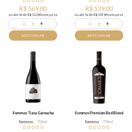
R$ 569,00
R$ 539,00
ou até 5x de R$ 113,80 sem juros
ou até 5x de R$ 107,80 sem juros
-
+
-
+
1
1
ADICIONAR
ADICIONAR
Sommos Tiaso Garnacha
Sommos Premium Red Blend
Sommos
750ml
Sommos
750ml