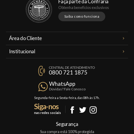
Faça parte da Confraria
Obtenha benefícios exclusivos
Saiba como funciona
Área do Cliente
Meus Pedidos
Institucional
Minha Conta
A Famiglia Valduga
Assinaturas
CENTRAL DE ATENDIMENTO
Política de Privacidade
0800 721 1875
Planos Famiglia
Política de Frete
Confraria
WhatsApp
Trocas e Devoluções
Dúvidas? Fale Conosco
Formas de Pagamento
Segunda-feira a Sexta-feira, das 08h às 17h.
Siga-nos
Fale Conosco
nas redes sociais
Mapa do Site
Segurança
Sua compra está 100% protegida