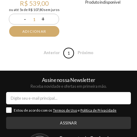
R$ 539,00
Produto indisponível
ou até 5x de R$ 107,80 sem juros
-
+
1
ADICIONAR
Anterior
Próximo
1
Assine nossa Newsletter
Receba novidade e ofertas em primeira mão.
Estou de acordo com os
Termos de Uso
e
Política de Privacidade