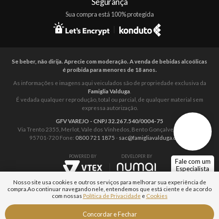
Segurança
Sua compra está 100% protegida
Se beber, não dirija. Aprecie com moderação. A venda de bebidas alcoólicas
é proíbida para menores de 18 anos.
As informações e imagens aqui veiculados são de propriedade exclusiva da
Famiglia Valduga
.
É vedada qualquer reprodução, total ou parcial, de qualquer material sem
expressa autorização.
GFV VAREJO - CNPJ 32.267.540/0004-75
Via Trento 2355, Merlot, Vale dos Vinhedos, Bento Gonçalves – RS. CEP:
95701-720 Fone:
0800 721 1875
-
sac@famigliavalduga.com.br
POWERED BY
DEVELOPER BY
Fale com um
Especialista
Nosso site usa cookies e outros serviços para melhorar sua experiência de
compra.
Ao continuar navegando nele, entendemos que está ciente e de acordo
com nossas
Política de Privacidade
e
Cookies
Aguarde...
Concordar e Fechar