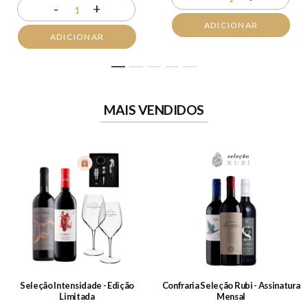
-
+
1
ADICIONAR
ADICIONAR
1
2
3
4
5
MAIS VENDIDOS
Seleção Intensidade - Edição
Confraria Seleção Rubi - Assinatura
Limitada
Mensal