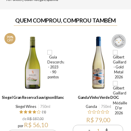
QUEM COMPROU, COMPROU TAMBÉM
70%
OFF
Siegel Gran Reserva Sauvignon Blanc
Ganda Vinho Verde DOC
Siegel Wines
750ml
Ganda
750ml
(1)
de
R$ 187,00
R$ 79,00
R$ 56,10
por
-
+
1