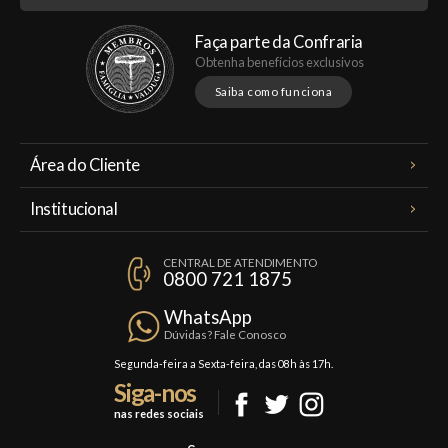
Faça parte da Confraria
Obtenha benefícios exclusivos
Saiba como funciona
Área do Cliente
Meus Pedidos
Institucional
Minha Conta
A Famiglia Valduga
Assinaturas
CENTRAL DE ATENDIMENTO
Política de Privacidade
0800 721 1875
Planos Famiglia
Política de Frete
Confraria
WhatsApp
Trocas e Devoluções
Dúvidas? Fale Conosco
Formas de Pagamento
Segunda-feira a Sexta-feira, das 08h às 17h.
Siga-nos
Fale Conosco
nas redes sociais
Mapa do Site