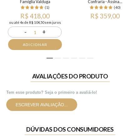
Famiglia Valduga
Confraria - Assinatura Mensal
(1)
(40)
R$ 418,00
R$ 359,00
ou até 4x de R$ 104,50 sem juros
-
+
1
ADICIONAR
1
2
3
4
5
6
AVALIAÇÕES DO PRODUTO
Tem esse produto? Seja o primeiro a avaliá-lo!
ESCREVER AVALIAÇÃO...
DÚVIDAS DOS CONSUMIDORES