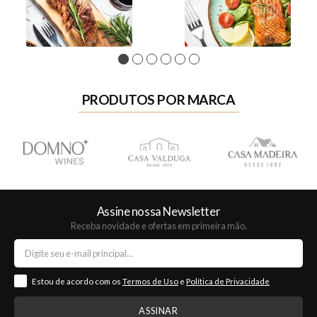
1
2
3
4
5
6
PRODUTOS POR MARCA
Assine nossa Newsletter
Receba novidade e ofertas em primeira mão.
Estou de acordo com os
Termos de Uso
e
Política de Privacidade