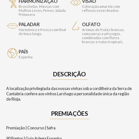
HARMONIZAÇÃO
VISÃO
Bruschetas, Massas com
Coloração amarela com
Molhos Leves, Peixes, Salada
reflexos esverdeados.
Primavera
PALADAR
OLFATO
Harmônico e fresco com final
Aromas de frutas brancas,
de boca longo.
como peras e pêssegos,
combinadas com flores
brancas e notas tropicais.
PAÍS
Espanha
DESCRIÇÃO
A localização privilegiada das nossas vinhas sob a cordilheira da Serra de
Cantabria confere aos vinhos Larchago a personalidade única da região
de Rioja.
PREMIAÇÕES
Premiação | Concurso | Safra
90 Pontos | Guia Adega Espanha