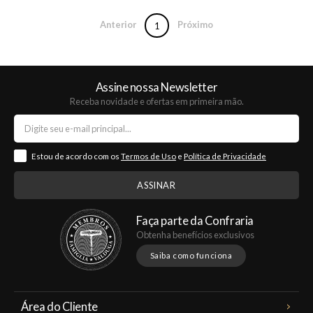
Anterior
Próximo
1
Assine nossa Newsletter
Receba novidade e ofertas em primeira mão.
Estou de acordo com os
Termos de Uso
e
Política de Privacidade
Faça parte da Confraria
Obtenha benefícios exclusivos
Saiba como funciona
Área do Cliente