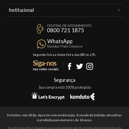
Meus Pedidos
Institucional
Minha Conta
A Famiglia Valduga
Assinaturas
CENTRAL DE ATENDIMENTO
Política de Privacidade
0800 721 1875
Planos Famiglia
Política de Frete
Confraria
WhatsApp
Trocas e Devoluções
Dúvidas? Fale Conosco
Formas de Pagamento
Segunda-feira a Sexta-feira, das 08h às 17h.
Siga-nos
Fale Conosco
nas redes sociais
Mapa do Site
Segurança
Sua compra está 100% protegida
Se beber, não dirija. Aprecie com moderação. A venda de bebidas alcoólicas
é proíbida para menores de 18 anos.
As informações e imagens aqui veiculados são de propriedade exclusiva da