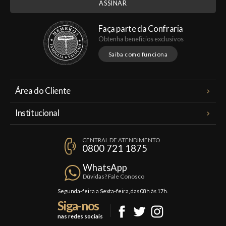
Faça parte da Confraria
Obtenha benefícios exclusivos
Saiba como funciona
Área do Cliente
Meus Pedidos
Institucional
Minha Conta
A Famiglia Valduga
Assinaturas
CENTRAL DE ATENDIMENTO
Política de Privacidade
0800 721 1875
Planos Famiglia
Política de Frete
Confraria
WhatsApp
Trocas e Devoluções
Dúvidas? Fale Conosco
Formas de Pagamento
Segunda-feira a Sexta-feira, das 08h às 17h.
Siga-nos
Fale Conosco
nas redes sociais
Mapa do Site