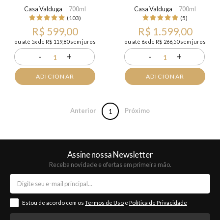
Casa Valduga
700ml
Casa Valduga
700ml
(103)
(5)
R$ 599,00
R$ 1.599,00
ou até 5x de R$ 119,80 sem juros
ou até 6x de R$ 266,50 sem juros
-
+
-
+
1
1
ADICIONAR
ADICIONAR
Anterior
Próximo
1
Assine nossa Newsletter
Receba novidade e ofertas em primeira mão.
Estou de acordo com os
Termos de Uso
e
Política de Privacidade