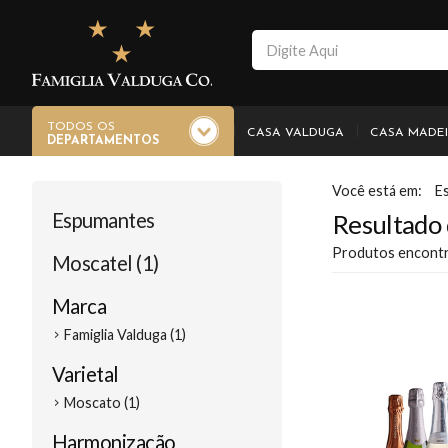
TODOS OS
CASA VALDUGA
CASA MADE
DEPARTAMENTOS
E
Espumantes
Resultado 
Produtos encont
Moscatel (1)
Marca
Famiglia Valduga (1)
Varietal
Moscato (1)
Harmonização