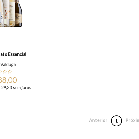
ato Essencial
 Valduga
88,00
129,33 sem juros
Anterior
Próxi
1