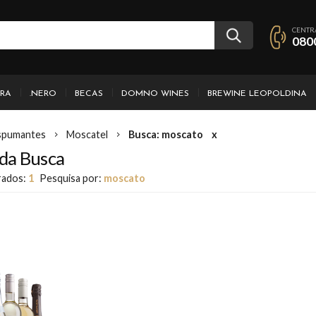
CENTR
080
IRA
.NERO
BECAS
DOMNO WINES
BREWINE LEOPOLDINA
spumantes
Moscatel
Busca: moscato
x
da Busca
rados:
1
Pesquisa por:
moscato