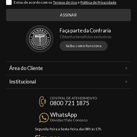
Estou de acordo com os
Termos de Uso
e
Política de Privacidade
Faça parte da Confraria
Obtenha benefícios exclusivos
Saiba como funciona
Área do Cliente
Meus Pedidos
Institucional
Minha Conta
A Famiglia Valduga
Assinaturas
CENTRAL DE ATENDIMENTO
Política de Privacidade
0800 721 1875
Planos Famiglia
Política de Frete
Confraria
WhatsApp
Trocas e Devoluções
Dúvidas? Fale Conosco
Formas de Pagamento
Segunda-feira a Sexta-feira, das 08h às 17h.
Fale Conosco