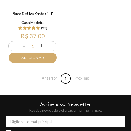
Suco De Uva Kosher 1LT
Casa Madeira
(52)
R$ 37,00
-
+
1
ADICIONAR
Anterior
Próximo
1
Assine nossa Newsletter
Receba novidade e ofertas em primeira mão.