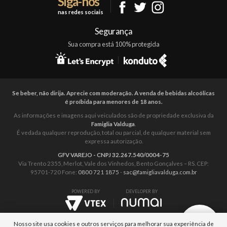
Siga-nos
nas redes sociais
Mapa do Site
Segurança
Sua compra está 100% protegida
Se beber, não dirija. Aprecie com moderação. A venda de bebidas alcoólicas
é proíbida para menores de 18 anos.
As informações e imagens aqui veiculados são de propriedade exclusiva da
Famiglia Valduga
.
É vedada qualquer reprodução, total ou parcial, de qualquer material sem
expressa autorização.
GFV VAREJO - CNPJ 32.267.540/0004-75
Via Trento 2355, Merlot, Vale dos Vinhedos, Bento Gonçalves – RS. CEP:
95701-720 Fone:
0800 721 1875
-
sac@famigliavalduga.com.br
POWERED BY
DEVELOPER BY
Nosso site usa cookies e outros serviços para melhorar sua experiência de