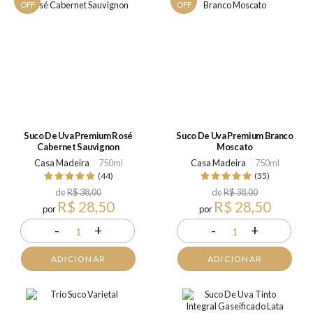
OFF
OFF
Suco De Uva Premium Rosé
Suco De Uva Premium Branco
Cabernet Sauvignon
Moscato
Casa Madeira
750ml
Casa Madeira
750ml
(44)
(35)
de
R$ 38,00
de
R$ 38,00
R$ 28,50
R$ 28,50
por
por
-
+
-
+
1
1
ADICIONAR
ADICIONAR