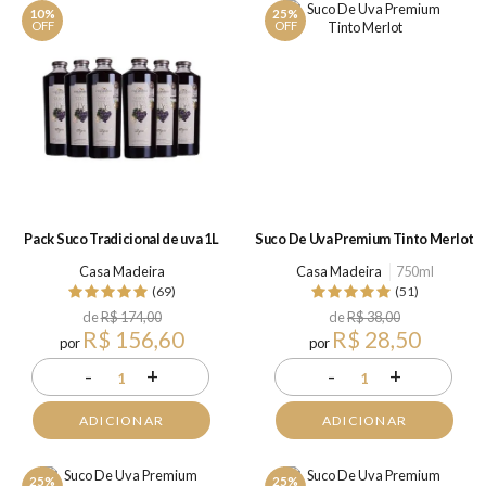
10%
25%
OFF
OFF
Pack Suco Tradicional de uva 1L
Suco De Uva Premium Tinto Merlot
Casa Madeira
Casa Madeira
750ml
(69)
(51)
de
R$ 174,00
de
R$ 38,00
R$ 156,60
R$ 28,50
por
por
-
+
-
+
1
1
ADICIONAR
ADICIONAR
25%
25%