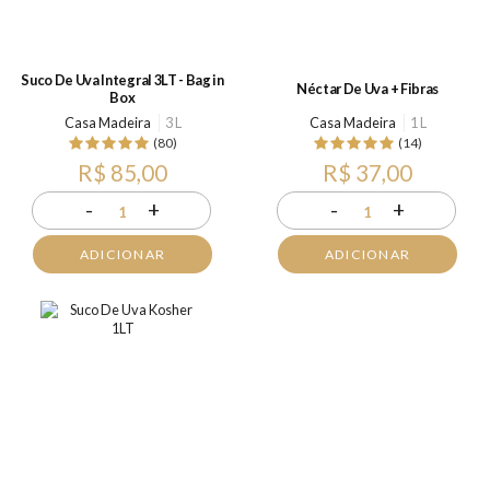
Suco De Uva Integral 3LT - Bag in
Néctar De Uva + Fibras
Box
Casa Madeira
3 L
Casa Madeira
1 L
(80)
(14)
R$ 85,00
R$ 37,00
-
+
-
+
1
1
ADICIONAR
ADICIONAR