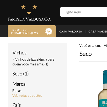
TODOS OS
CASA VALDUGA
CASA MADE
DEPARTAMENTOS
V
Vinhos
Seco
Vinhos de Excelência para
quem você mais ama. (1)
Seco (1)
Marca
Becas
Veja todas as opções
País