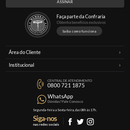
Faça parte da Confraria
Obtenha benefícios exclusivos
Saiba como funciona
Área do Cliente
Meus Pedidos
Institucional
Minha Conta
A Famiglia Valduga
Assinaturas
CENTRAL DE ATENDIMENTO
Política de Privacidade
0800 721 1875
Planos Famiglia
Política de Frete
Confraria
WhatsApp
Trocas e Devoluções
Dúvidas? Fale Conosco
Formas de Pagamento
Segunda-feira a Sexta-feira, das 08h às 17h.
Siga-nos
Fale Conosco
nas redes sociais
Mapa do Site