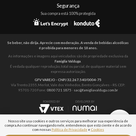
Segurança
Sua compra está 100% protegida
Se beber, não dirija. Aprecie com moderação. A venda de bebidas alcoólicas
é proíbida para menores de 18 anos.
As informações e imagens aqui veiculados são de propriedade exclusiva da
Famiglia Valduga
.
É vedada qualquer reprodução, total ou parcial, de qualquer material sem
expressa autorização.
GFV VAREJO - CNPJ 32.267.540/0004-75
Via Trento 2355, Merlot, Vale dos Vinhedos, Bento Gonçalves – RS. CEP:
95701-720 Fone:
0800 721 1875
-
sac@famigliavalduga.com.br
POWERED BY
DEVELOPER BY
Nosso site usa cookies e outros serviços para melhorar sua experiência de
compra.
Ao continuar navegando nele, entendemos que está ciente e de acordo
com nossas
Política de Privacidade
e
Cookies