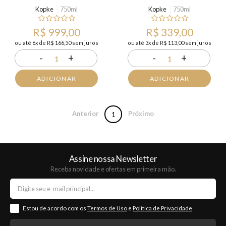
Kopke
750ml
Kopke
750ml
R$ 999,00
R$ 339,00
ou até 6x de R$ 166,50 sem juros
ou até 3x de R$ 113,00 sem juros
-
+
-
+
1
1
ADICIONAR
ADICIONAR
Anterior
Próximo
1
Assine nossa Newsletter
Receba novidade e ofertas em primeira mão.
Estou de acordo com os
Termos de Uso
e
Política de Privacidade