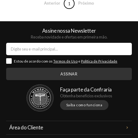
Anterior
Próximo
1
Assine nossa Newsletter
Receba novidade e ofertas em primeira mão.
Estou de acordo com os
Termos de Uso
e
Política de Privacidade
Faça parte da Confraria
Obtenha benefícios exclusivos
Saiba como funciona
Área do Cliente
Meus Pedidos