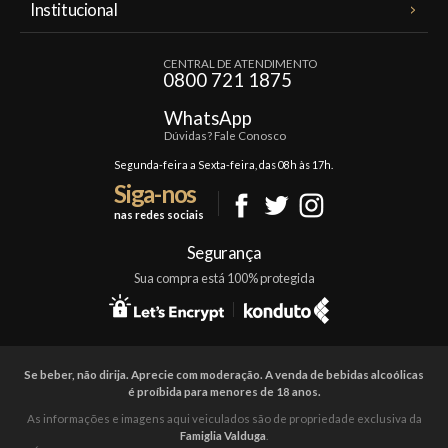
Institucional
Minha Conta
A Famiglia Valduga
Assinaturas
CENTRAL DE ATENDIMENTO
Política de Privacidade
0800 721 1875
Planos Famiglia
Política de Frete
Confraria
WhatsApp
Trocas e Devoluções
Dúvidas? Fale Conosco
Formas de Pagamento
Segunda-feira a Sexta-feira, das 08h às 17h.
Siga-nos
Fale Conosco
nas redes sociais
Mapa do Site
Segurança
Sua compra está 100% protegida
Se beber, não dirija. Aprecie com moderação. A venda de bebidas alcoólicas
é proíbida para menores de 18 anos.
As informações e imagens aqui veiculados são de propriedade exclusiva da
Famiglia Valduga
.