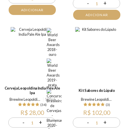
-
+
1
ADICIONAR
ADICIONAR
Cerveja Leopoldina India Pale Ale
Kit Sabores do Lúpulo
Ipa
Brewine Leopoldina
500ml
Brewine Leopoldina
(34)
(3)
R$ 28,00
R$ 102,00
-
+
-
+
1
1