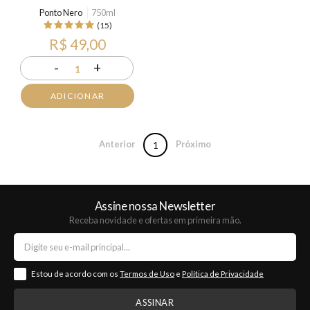
Ponto Nero
750ml
(15)
R$ 49,00
-
+
1
ADICIONAR
Anterior
Próximo
1
Assine nossa Newsletter
Receba novidade e ofertas em primeira mão.
Estou de acordo com os
Termos de Uso
e
Política de Privacidade