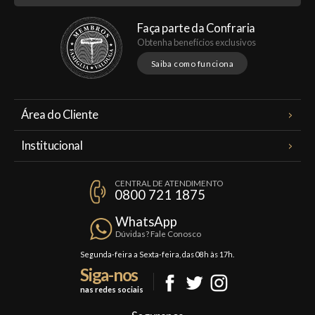
Faça parte da Confraria
Obtenha benefícios exclusivos
Saiba como funciona
Área do Cliente
Meus Pedidos
Institucional
Minha Conta
A Famiglia Valduga
Assinaturas
CENTRAL DE ATENDIMENTO
Política de Privacidade
0800 721 1875
Planos Famiglia
Política de Frete
Confraria
WhatsApp
Trocas e Devoluções
Dúvidas? Fale Conosco
Formas de Pagamento
Segunda-feira a Sexta-feira, das 08h às 17h.
Siga-nos
Fale Conosco
nas redes sociais
Mapa do Site