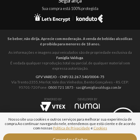
Segurança
Sua compra está 100% protegida
Se beber, não dirija. Aprecie com moderação. A venda de bebidas alcoólicas
é proíbida para menores de 18 anos.
As informações e imagens aqui veiculados são de propriedade exclusiva da
Famiglia Valduga
.
É vedada qualquer reprodução, total ou parcial, de qualquer material sem
expressa autorização.
GFV VAREJO - CNPJ 32.267.540/0004-75
Via Trento 2355, Merlot, Vale dos Vinhedos, Bento Gonçalves – RS. CEP:
95701-720 Fone:
0800 721 1875
-
sac@famigliavalduga.com.br
POWERED BY
DEVELOPER BY
Nosso site usa cookies e outros serviços para melhorar sua experiência de
compra.
Ao continuar navegando nele, entendemos que está ciente e de acordo
com nossas
Política de Privacidade
e
Cookies
Fale com um
Concordar e Fechar