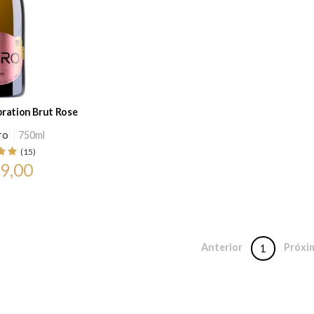
ration Brut Rose
ro
750ml
(15)
9,00
Anterior
Próxi
1