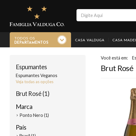
TODOS OS
CASA VALDUGA
CASA MADE
DEPARTAMENTOS
E
Espumantes
Brut Rosé
Espumantes Veganos
Veja todas as opções
Brut Rosé (1)
Marca
Ponto Nero (1)
País
Brasil (1)