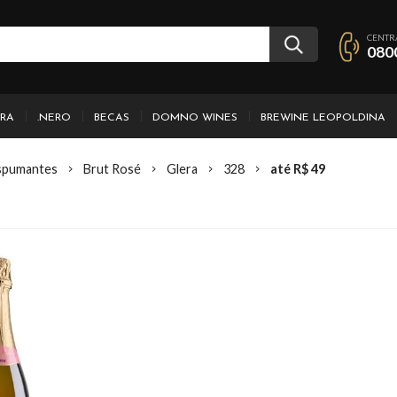
CENTR
080
IRA
.NERO
BECAS
DOMNO WINES
BREWINE LEOPOLDINA
spumantes
Brut Rosé
Glera
328
até R$ 49