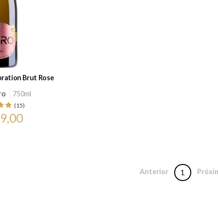
ration Brut Rose
ro
750ml
(15)
9,00
Anterior
Próxi
1