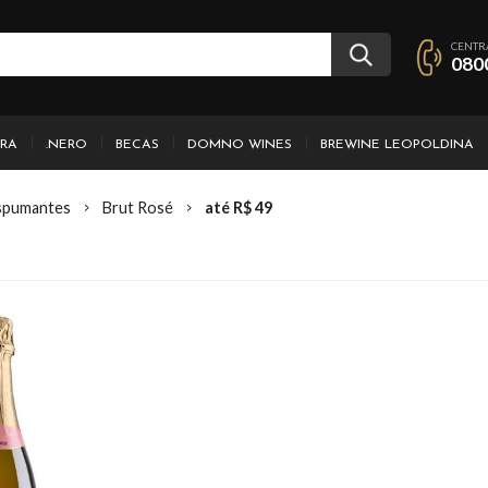
CENTR
080
IRA
.NERO
BECAS
DOMNO WINES
BREWINE LEOPOLDINA
spumantes
Brut Rosé
até R$ 49