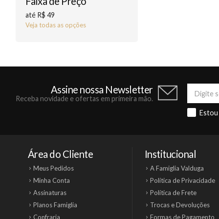
Faixa de Preço
até R$ 49
Veja todas as opções
Assine nossa Newsletter
Receba novidade e ofertas em primeira mão.
Estou
Área do Cliente
Institucional
Meus Pedidos
A Famiglia Valduga
Minha Conta
Política de Privacidade
Assinaturas
Política de Frete
Planos Famiglia
Trocas e Devoluções
Confraria
Formas de Pagamento