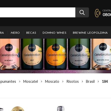
CENTR
080
IRA
.NERO
BECAS
DOMNO WINES
BREWINE LEOPOLDINA
spumantes
Moscatel
Moscato
Risotos
Brasil
184