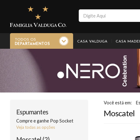
TODOS OS
CASA VALDUGA
CASA MADE
DEPARTAMENTOS
E
Espumantes
Moscatel
Compre e ganhe Pop Socket
Veja todas as opções
Moscatel (2)