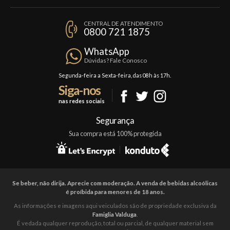
Minha Conta
A Famiglia Valduga
Assinaturas
CENTRAL DE ATENDIMENTO
Política de Privacidade
0800 721 1875
Planos Famiglia
Política de Frete
Confraria
WhatsApp
Trocas e Devoluções
Dúvidas? Fale Conosco
Formas de Pagamento
Segunda-feira a Sexta-feira, das 08h às 17h.
Siga-nos
Fale Conosco
nas redes sociais
Mapa do Site
Segurança
Sua compra está 100% protegida
Se beber, não dirija. Aprecie com moderação. A venda de bebidas alcoólicas
é proíbida para menores de 18 anos.
As informações e imagens aqui veiculados são de propriedade exclusiva da
Famiglia Valduga
.
É vedada qualquer reprodução, total ou parcial, de qualquer material sem