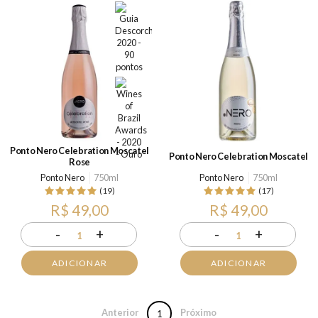
Ponto Nero Celebration Moscatel
Ponto Nero Celebration Moscatel
Rose
Ponto Nero
750ml
Ponto Nero
750ml
(19)
(17)
R$ 49,00
R$ 49,00
-
+
-
+
1
1
ADICIONAR
ADICIONAR
Anterior
Próximo
1